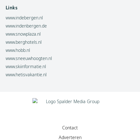
Links
www.indebergen.nl
www.indenbergen.de
www.snowplaza.nl
www.berghotels.nl
www.hobb.nl
www.sneeuwhoogten.nl
www.skiinformatie.nl
www.hetisvakantie.nl
Contact
Adverteren