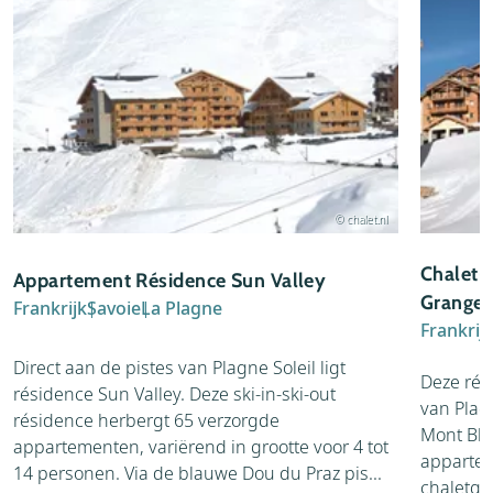
© chalet.nl
Chalet-
Appartement Résidence Sun Valley
Granges
Frankrijk
Savoie
La Plagne
Frankrij
Direct aan de pistes van Plagne Soleil ligt
Deze rés
résidence Sun Valley. Deze ski-in-ski-out
van Plagn
résidence herbergt 65 verzorgde
Mont Bla
appartementen, variërend in grootte voor 4 tot
appartem
14 personen. Via de blauwe Dou du Praz pis...
chaletgeb