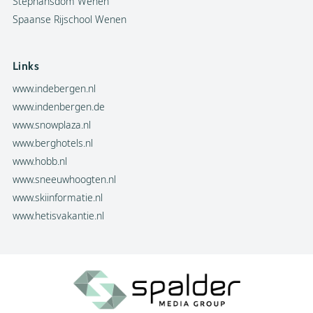
Stephansdom Wenen
Spaanse Rijschool Wenen
Links
www.indebergen.nl
www.indenbergen.de
www.snowplaza.nl
www.berghotels.nl
www.hobb.nl
www.sneeuwhoogten.nl
www.skiinformatie.nl
www.hetisvakantie.nl