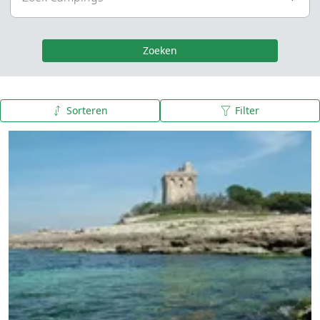
Zoeken
Sorteren
Filter
A tot Z
Z tot A