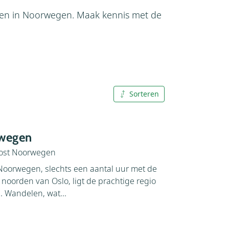
gen in Noorwegen. Maak kennis met de
Sorteren
A tot Z
Z tot A
rwegen
ost Noorwegen
 Noorwegen, slechts een aantal uur met de
n noorden van Oslo, ligt de prachtige regio
. Wandelen, wat...