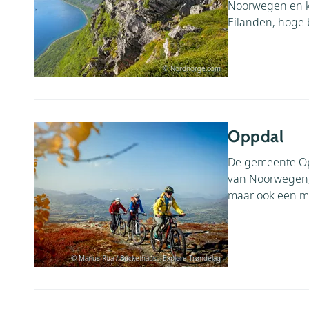
Noorwegen en ke
Eilanden, hoge b
© Nordnorge.com
Oppdal
De gemeente Op
van Noorwegen, 
maar ook een mo
© Marius Rua / Buckethaus - Explore Trøndelag