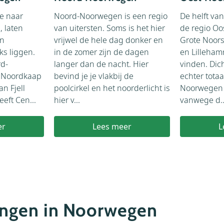
e naar
Noord-Noorwegen is een regio
De helft van
 laten
van uitersten. Soms is het hier
de regio O
en
vrijwel de hele dag donker en
Grote Noors
ks liggen.
in de zomer zijn de dagen
en Lillehamm
rd-
langer dan de nacht. Hier
vinden. Dich
 Noordkaap
bevind je je vlakbij de
echter totaa
an Fjell
poolcirkel en het noorderlicht is
Noorwegen 
eft Cen...
hier v...
vanwege d..
er
Lees meer
L
ngen in Noorwegen