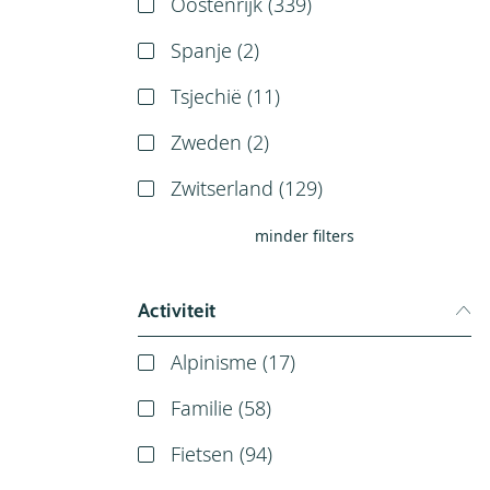
Oostenrijk (
339
)
Spanje (
2
)
Tsjechië (
11
)
Zweden (
2
)
Zwitserland (
129
)
minder filters
Activiteit
Alpinisme (
17
)
Familie (
58
)
Fietsen (
94
)