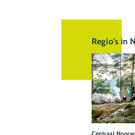
Regio's in
© VisitNorway.com / Tho
Centraal Noorw