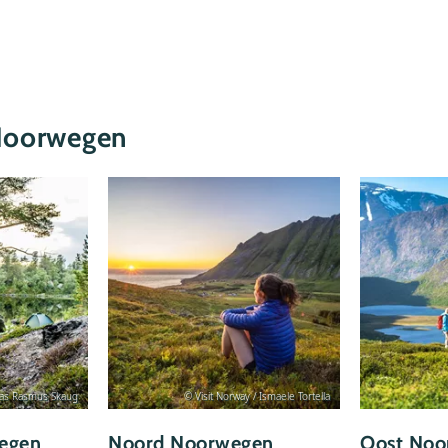
 Noorwegen
mas Rasmus Skaug
© Visit Norway / Ismaele Tortella
egen
Noord Noorwegen
Oost Noo