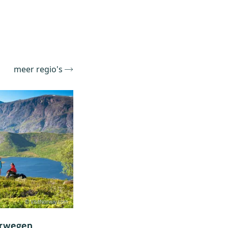
meer regio's
© VisitNorway.com
rwegen
West Noorwegen
Zui