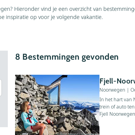
gen? Hieronder vind je een overzicht van bestemmin
e inspiratie op voor je volgende vakantie.
8
Bestemmingen gevonden
Fjell-Noo
Noorwegen
|
O
In het hart van
trein of auto te
Fjell Noorwegen
© Torild Moland / TravelStock