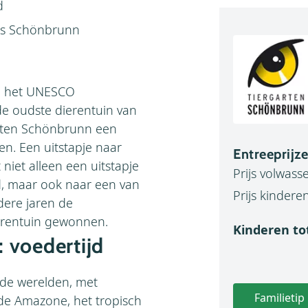
d
oss Schönbrunn
an het UNESCO
e oudste dierentuin van
rten Schönbrunn een
ten. Een uitstapje naar
Entreeprijz
niet alleen een uitstapje
Prijs volwass
d, maar ook naar een van
Prijs kinderen
dere jaren de
erentuin gewonnen.
Kinderen tot
: voedertijd
nde werelden, met
Familietip
 de Amazone, het tropisch