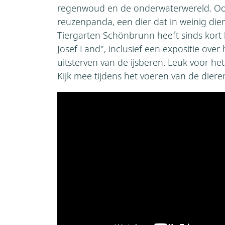
regenwoud en de onderwaterwereld. Ook
reuzenpanda, een dier dat in weinig dier
Tiergarten Schönbrunn heeft sinds kort he
Josef Land", inclusief een expositie ove
uitsterven van de ijsberen. Leuk voor het
Kijk mee tijdens het voeren van de diere