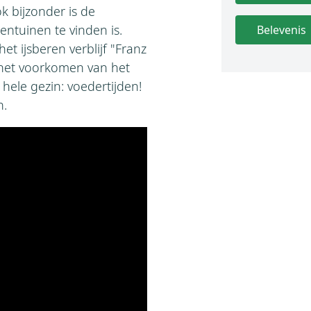
 bijzonder is de
entuinen te vinden is.
Belevenis
t ijsberen verblijf "Franz
r het voorkomen van het
 hele gezin: voedertijden!
n.