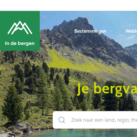
Bestemmingen
Webl
Je bergva