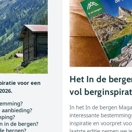
Het In de berg
piratie voor een
vol berginspirat
2026.
stemming?
In het In de bergen Magaz
 aanbieding?
interessante bestemming
mping?
inspiratie en voorpret vo
n in de bergen?
de bergen?
laatste editie nemen we 