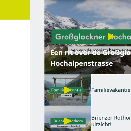
Een rit over de Großgl
Hochalpenstrasse
Familievakantie
Brienzer Rothor
uitzicht!