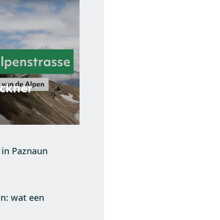
ockner
 in Paznaun
n: wat een