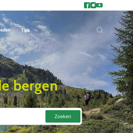
heden
Tips
 de bergen
Zoeken