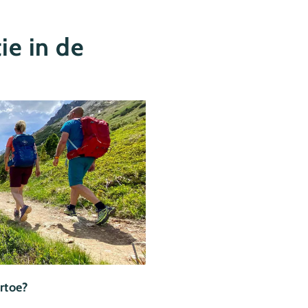
ie in de
rtoe?