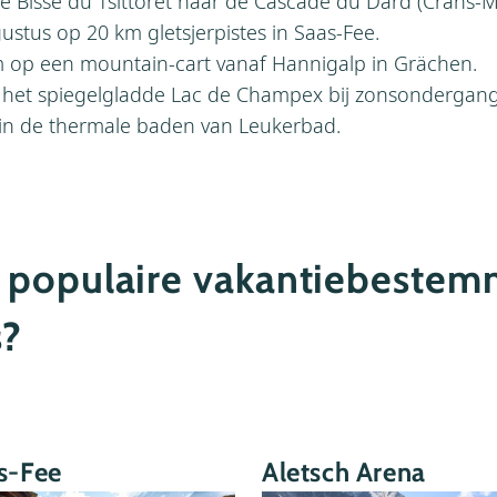
 Bisse du Tsittoret naar de Cascade du Dard (Crans‑
gustus op 20 km gletsjerpistes in Saas‑Fee.
m op een mountain‑cart vanaf Hannigalp in Grächen.
 het spiegelgladde Lac de Champex bij zonsondergang
in de thermale baden van Leukerbad.
n populaire vakantiebeste
s?
s-Fee
Aletsch Arena