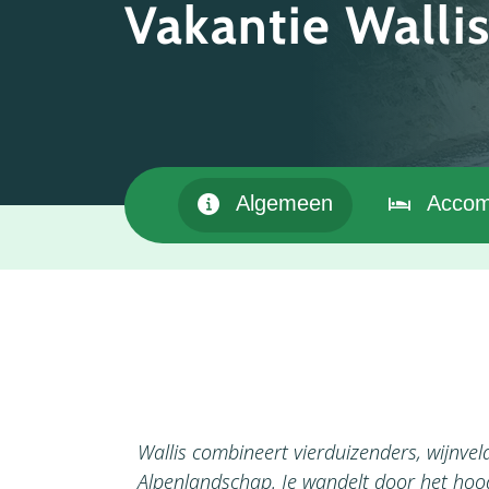
Vakantie Walli
Algemeen
Accom
Wallis combineert vierduizenders, wijnveld
Alpenlandschap. Je wandelt door het hoog