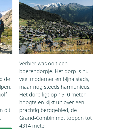
© Schweiz Tourismus/Franziska Pfenniger
Verbier was ooit een
boerendorpje. Het dorp is nu
op de
veel moderner en bijna stads,
lpen.
maar nog steeds harmonieus.
olf
Het dorp ligt op 1510 meter
hoogte en kijkt uit over een
 dit
prachtig berggebied, de
.
Grand-Combin met toppen tot
4314 meter.