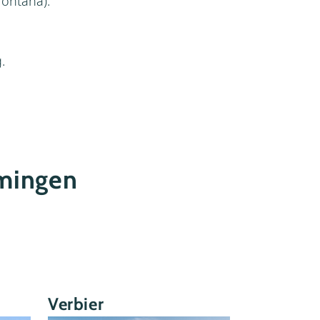
Montana).
.
mmingen
Verbier