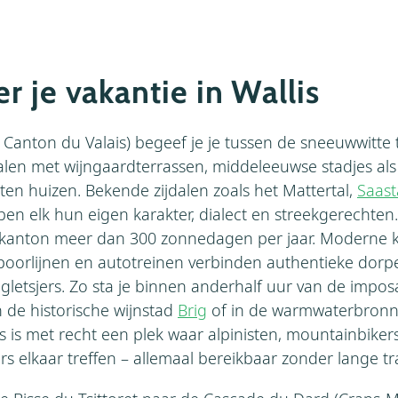
er je vakantie in Wallis
s / Canton du Valais) begeef je je tussen de sneeuwwitte
len met wijngaardterrassen, middeleeuwse stadjes als
en huizen. Bekende zijdalen zoals het Mattertal,
Saast
en elk hun eigen karakter, dialect en streekgerechten.
t kanton meer dan 300 zonnedagen per jaar. Moderne 
oorlijnen en autotreinen verbinden authentieke dorp
letsjers. Zo sta je binnen anderhalf uur van de impos
n de historische wijnstad
Brig
of in de warmwaterbronn
lis is met recht een plek waar alpinisten, mountainbike
ers elkaar treffen – allemaal bereikbaar zonder lange tr