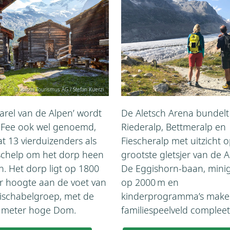
© Saastal Tourismus AG / Stefan Kuerzi
arel van de Alpen’ wordt
De Aletsch Arena bundelt
-Fee ook wel genoemd,
Riederalp, Bettmeralp en
 13 vierduizenders als
Fiescheralp met uitzicht 
schelp om het dorp heen
grootste gletsjer van de A
n. Het dorp ligt op 1800
De Eggishorn‑baan, minig
r hoogte aan de voet van
op 2000 m en
ischabelgroep, met de
kinderprogramma’s maken
 meter hoge Dom.
familiespeelveld compleet