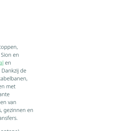
 toppen,
 Sion en
al
en
 Dankzij de
kabelbanen,
en met
ante
en van
rs, gezinnen en
ansfers.