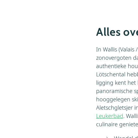
Alles ov
In Wallis (Valai
zonovergoten da
authentieke hout
Lötschental hebb
ligging kent he
panoramische sp
hooggelegen skig
Aletschgletsjer i
Leukerbad
. Wal
culinaire geniet