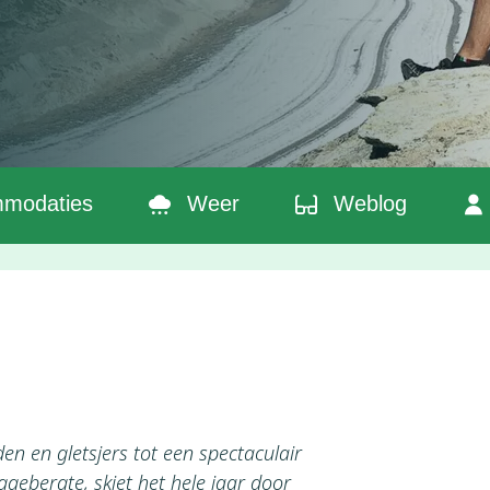
s
modaties
Weer
Weblog
en en gletsjers tot een spectaculair
gebergte, skiet het hele jaar door