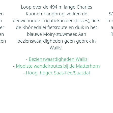
Loop over de 494 m lange Charles
en
Kuonen‑hangbrug, verken de
SA
en
eeuwenoude irrigatiekanalen (bisses), fiets
in 
per
de Rhônedalei‑fietsroute en duik in het
a
en
blauwe Moiry‑stuwmeer. Aan
R
een
bezienswaardigheden geen gebrek in
Wallis!
-
Bezienswaardigheden Wallis
-
Mooiste wandelroutes bij de Matterhorn
-
Hoog, hoger, Saas-Fee/Saasdal