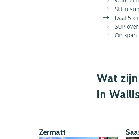
Wandel de
Ski in au
Daal 5 k
SUP over
Ontspan 
Wat zij
in Walli
Zermatt
Saa