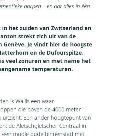
uthentieke dorpen – en dat alles in één
gt in het zuiden van Zwitserland en
kanton strekt zich uit van de
n Genève. Je vindt hier de hoogste
atterhorn en de Dufourspitze.
llis veel zonuren en met name het
 aangename temperaturen.
en is Wallis een waar
toppen die boven de 4000 meter
jk uitzicht. Een ander hoogtepunt van
pen: de Aletschgletscher. Centraal in
et een mooie oude binnenstad met