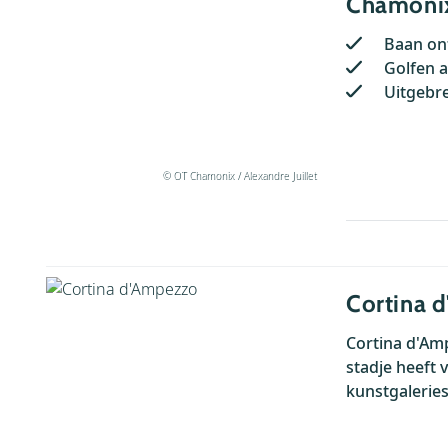
Chamoni
Baan on
Golfen a
Uitgebre
© OT Chamonix / Alexandre Juillet
Cortina 
Cortina d'Amp
stadje heeft 
kunstgaleries