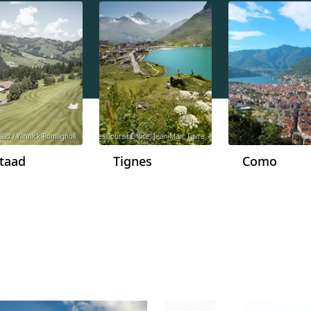
aad / Yannick Romagnoli
© Tignes Tourist Office, Jean-Marc Favre
© 
taad
Tignes
Como