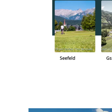
© Region Seefeld / Timo Borkowski
© Destination Gst
Seefeld
Gs