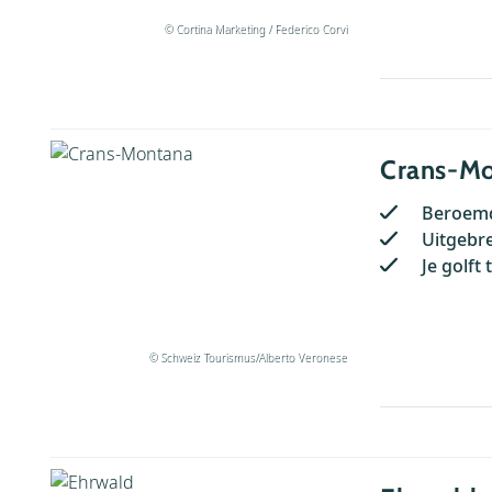
© Cortina Marketing / Federico Corvi
Crans-M
Beroemd
Uitgebre
Je golft
© Schweiz Tourismus/Alberto Veronese