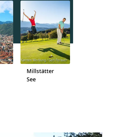
Pixabay
© Kärnten Werbung / Gert Perauer
Millstätter
See