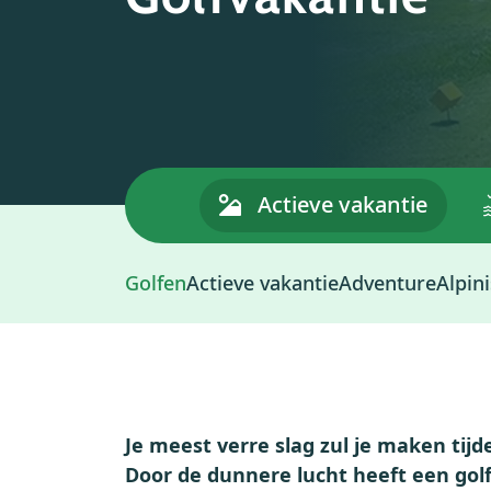
Themas
Actieve vakantie
Golfen
Actieve vakantie
Adventure
Alpin
Je meest verre slag zul je maken tijd
Door de dunnere lucht heeft een go