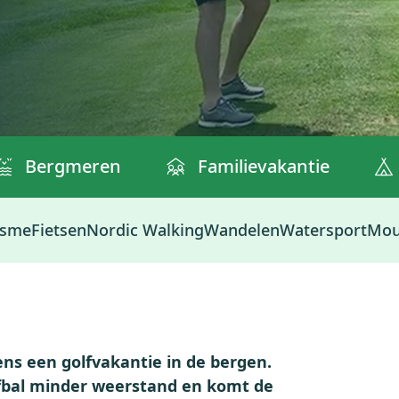
Bergmeren
Familievakantie
isme
Fietsen
Nordic Walking
Wandelen
Watersport
Mou
ens een golfvakantie in de bergen.
lfbal minder weerstand en komt de