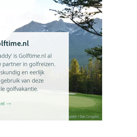
lftime.nl
addy’ is Golftime.nl al
partner in golfreizen.
skundig en eerlijk
 gebruik van deze
le golfvakantie.
.nl
© Unsplash / Dan Congdon