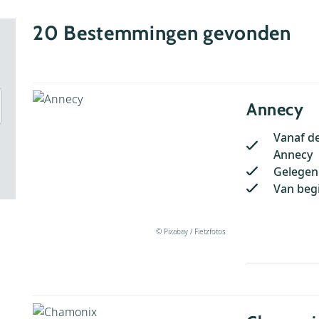
20
Bestemmingen gevonden
Annecy
Vanaf de
Annecy
Gelegen 
Van begi
© Pixabay / Fietzfotos