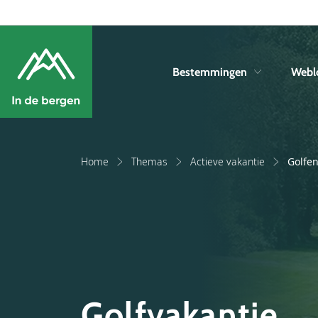
Bestemmingen
Webl
Home
Themas
Actieve vakantie
Golfe
Golfvakantie