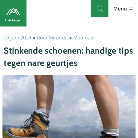
Skip to navigation
Skip to main content
Menu
09 juni 2024
●
door
Miranda
●
Materiaal
Bestemmingen
Stinkende schoenen: handige tips
Weblog
tegen nare geurtjes
Accommodaties
Thema's
Bezienswaardigheden
Tips