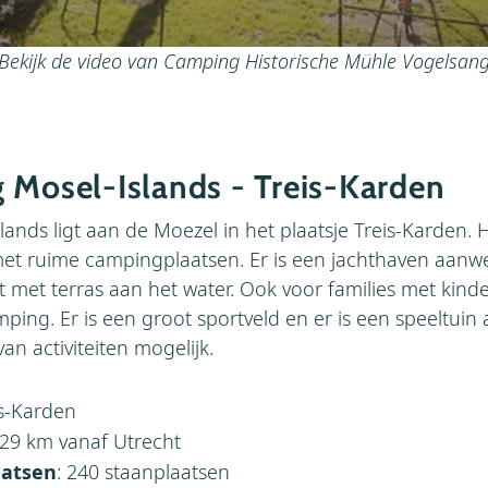
Bekijk de video van Camping Historische Mühle Vogelsan
 Mosel-Islands - Treis-Karden
nds ligt aan de Moezel in het plaatsje Treis-Karden. H
et ruime campingplaatsen. Er is een jachthaven aanw
nt met terras aan het water. Ook voor families met kind
ping. Er is een groot sportveld en er is een speeltuin 
van activiteiten mogelijk.
is-Karden
329 km vanaf Utrecht
aatsen
: 240 staanplaatsen