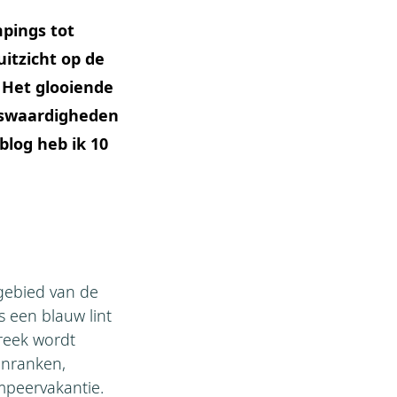
pings tot
uitzicht op de
 Het glooiende
nswaardigheden
blog heb ik 10
gebied van de
s een blauw lint
reek wordt
jnranken,
ampeervakantie.