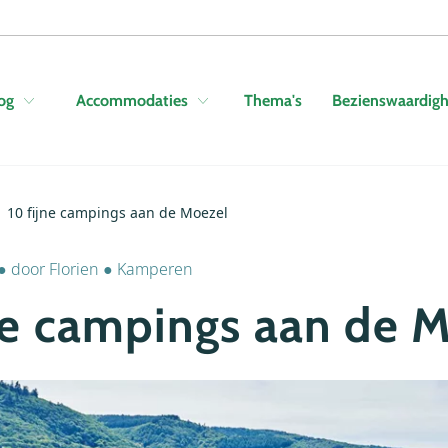
Skip to navigation
Skip to main content
Thema's
Bezienswaardig
og
Accommodaties
10 fijne campings aan de Moezel
●
door
Florien
●
Kamperen
ne campings aan de 