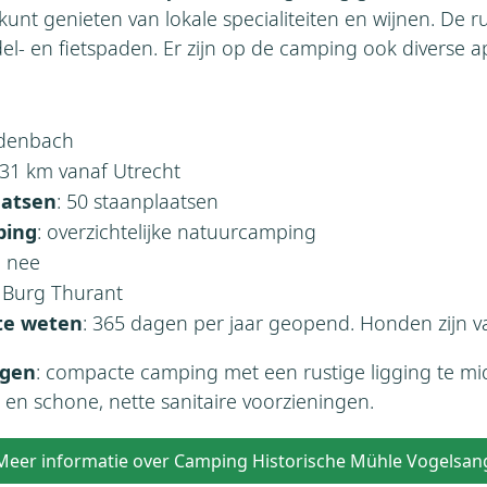
kunt genieten van lokale specialiteiten en wijnen. De 
del- en fietspaden. Er zijn op de camping ook diverse
odenbach
331 km vanaf Utrecht
aatsen
: 50 staanplaatsen
ping
: overzichtelijke natuurcamping
: nee
:
Burg Thurant
te weten
: 365 dagen per jaar geopend. Honden zijn 
rgen
: compacte camping met een rustige ligging te m
en schone, nette sanitaire voorzieningen.
Meer informatie over Camping Historische Mühle Vogelsan