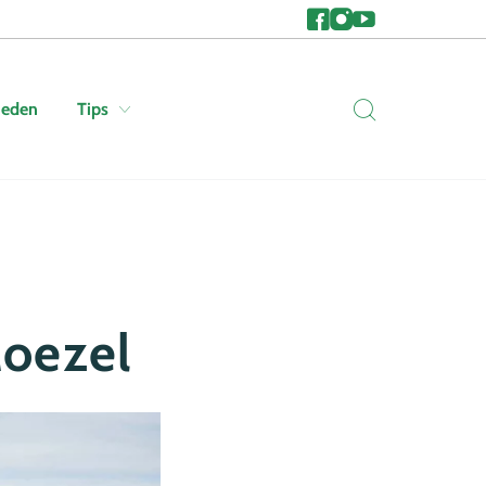
heden
Tips
Moezel