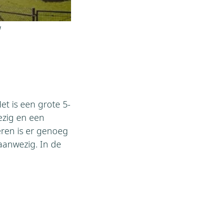
g
et is een grote 5-
ezig en een
eren is er genoeg
aanwezig. In de