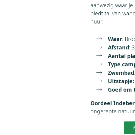
aanwezig waar je 
biedt tal van wan
huur.
Waar
: Br
Afstand
: 
Aantal pl
Type cam
Zwembad
Uitstapje
Goed om 
Oordeel Indebe
ongerepte natuur 