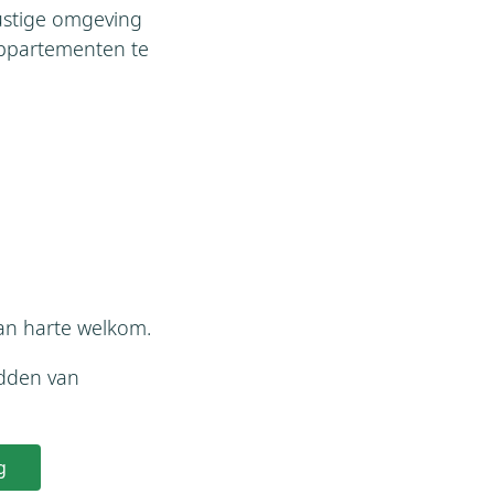
rustige omgeving
 appartementen te
van harte welkom.
idden van
g