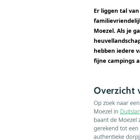
Er liggen tal v
familievriendeli
Moezel. Als je g
heuvellandschap
hebben iedere v
fijne campings a
Overzicht 
Op zoek naar een 
Moezel in
Duitsla
baant de Moezel 
gerekend tot een 
authentieke dorpj