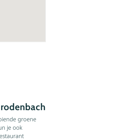
 Brodenbach
ooiende groene
un je ook
restaurant