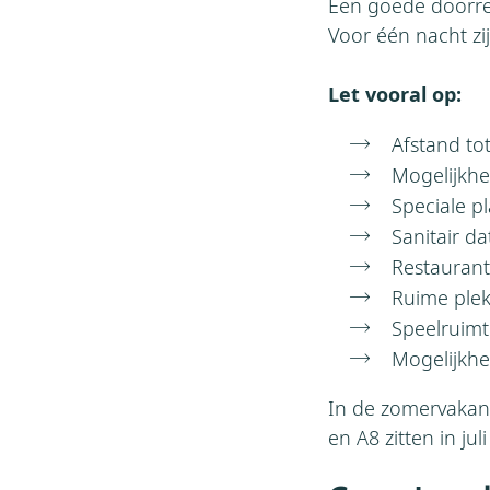
Een goede doorrei
Voor één nacht zi
Let vooral op:
Afstand to
Mogelijkhe
Speciale p
Sanitair da
Restaurant
Ruime plek
Speelruim
Mogelijkhe
In de zomervakant
en A8 zitten in ju