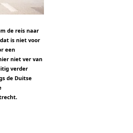
m de reis naar
dat is niet voor
or een
ier niet ver van
itig verder
gs de Duitse
e
trecht.