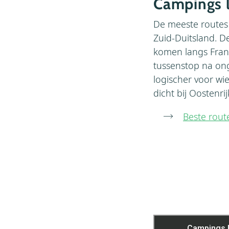
Campings l
De meeste routes 
Zuid-Duitsland. D
komen langs Frank
tussenstop na ong
logischer voor wie
dicht bij Oostenri
Beste rout