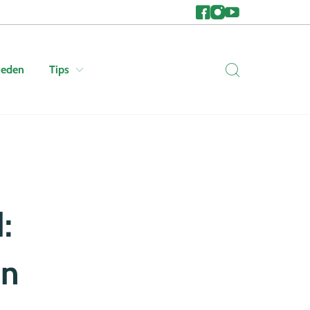
heden
Tips
:
hn