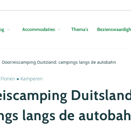
Skip to navigation
Skip to main content
Thema's
Bezienswaardig
og
Accommodaties
Doorreiscamping Duitsland: campings langs de autobahn
r
Florien
●
Kamperen
iscamping Duitsland
gs langs de autoba