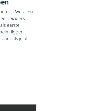
pen
open via West- en
el reizigers
als eerste
heim liggen
sant als je al