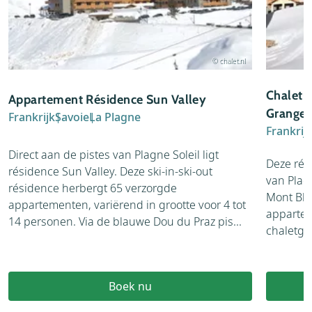
© chalet.nl
Chalet-
Appartement Résidence Sun Valley
Granges
Frankrijk
Savoie
La Plagne
Frankrij
Direct aan de pistes van Plagne Soleil ligt
Deze rés
résidence Sun Valley. Deze ski-in-ski-out
van Plagn
résidence herbergt 65 verzorgde
Mont Bla
appartementen, variërend in grootte voor 4 tot
appartem
14 personen. Via de blauwe Dou du Praz pis...
chaletgeb
Boek nu