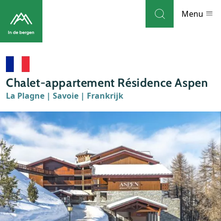
Skip to navigation
Skip to main content
Menu
Bestemmingen
Chalet-appartement Résidence Aspen
Weblog
La Plagne | Savoie | Frankrijk
Accommodaties
Thema's
Bezienswaardigheden
Tips