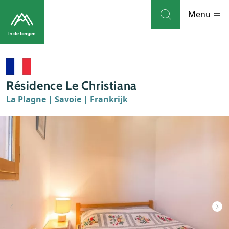
Skip to navigation
Skip to main content
Menu
Bestemmingen
Résidence Le Christiana
Weblog
La Plagne | Savoie | Frankrijk
Accommodaties
Thema's
Bezienswaardigheden
Tips