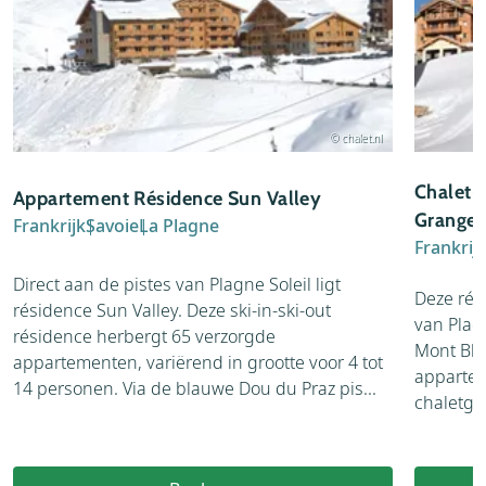
© chalet.nl
Chalet-
Appartement Résidence Sun Valley
Granges
Frankrijk
Savoie
La Plagne
Frankrij
Direct aan de pistes van Plagne Soleil ligt
Deze rés
résidence Sun Valley. Deze ski-in-ski-out
van Plagn
résidence herbergt 65 verzorgde
Mont Bla
appartementen, variërend in grootte voor 4 tot
appartem
14 personen. Via de blauwe Dou du Praz pis...
chaletgeb