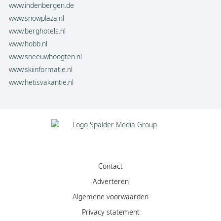
www.indenbergen.de
www.snowplaza.nl
www.berghotels.nl
www.hobb.nl
www.sneeuwhoogten.nl
www.skiinformatie.nl
www.hetisvakantie.nl
Contact
Adverteren
Algemene voorwaarden
Privacy statement