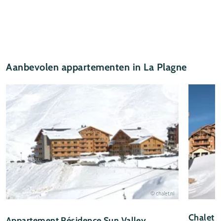
Aanbevolen appartementen in La Plagne
© chalet.nl
Chalet-
Appartement Résidence Sun Valley