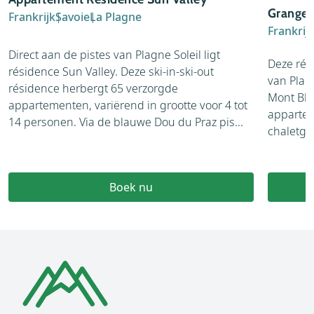
Granges
Frankrijk
Savoie
La Plagne
Frankrij
Direct aan de pistes van Plagne Soleil ligt
Deze rés
résidence Sun Valley. Deze ski-in-ski-out
van Plagn
résidence herbergt 65 verzorgde
Mont Bla
appartementen, variërend in grootte voor 4 tot
appartem
14 personen. Via de blauwe Dou du Praz pis...
chaletgeb
Boek nu