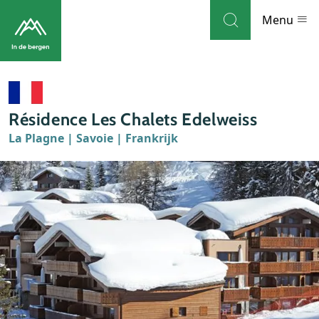
Skip to navigation
Skip to main content
Menu
Bestemmingen
Résidence Les Chalets Edelweiss
Weblog
La Plagne | Savoie | Frankrijk
Accommodaties
Thema's
Bezienswaardigheden
Tips