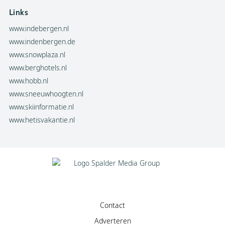
Links
www.indebergen.nl
www.indenbergen.de
www.snowplaza.nl
www.berghotels.nl
www.hobb.nl
www.sneeuwhoogten.nl
www.skiinformatie.nl
www.hetisvakantie.nl
Contact
Adverteren