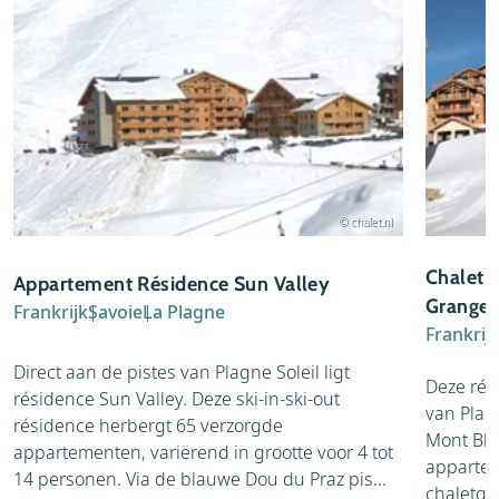
© chalet.nl
Chalet-
Appartement Résidence Sun Valley
Granges
Frankrijk
Savoie
La Plagne
Frankrij
Direct aan de pistes van Plagne Soleil ligt
Deze rés
résidence Sun Valley. Deze ski-in-ski-out
van Plagn
résidence herbergt 65 verzorgde
Mont Bla
appartementen, variërend in grootte voor 4 tot
appartem
14 personen. Via de blauwe Dou du Praz pis...
chaletgeb