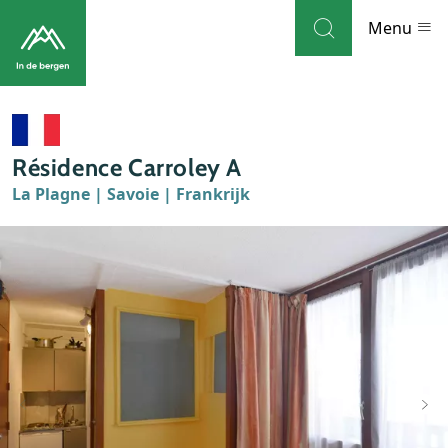
Skip to navigation
Skip to main content
Menu
Bestemmingen
Résidence Carroley A
Weblog
La Plagne | Savoie | Frankrijk
Accommodaties
Thema's
Bezienswaardigheden
Tips