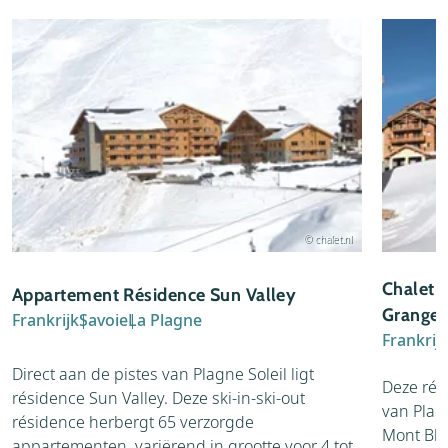
© chalet.nl
Chalet-
Appartement Résidence Sun Valley
Granges
Frankrijk
Savoie
La Plagne
Frankrij
Direct aan de pistes van Plagne Soleil ligt
Deze rés
résidence Sun Valley. Deze ski-in-ski-out
van Plagn
résidence herbergt 65 verzorgde
Mont Bla
appartementen, variërend in grootte voor 4 tot