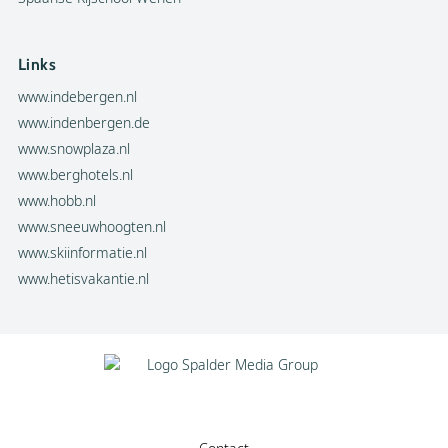
Links
www.indebergen.nl
www.indenbergen.de
www.snowplaza.nl
www.berghotels.nl
www.hobb.nl
www.sneeuwhoogten.nl
www.skiinformatie.nl
www.hetisvakantie.nl