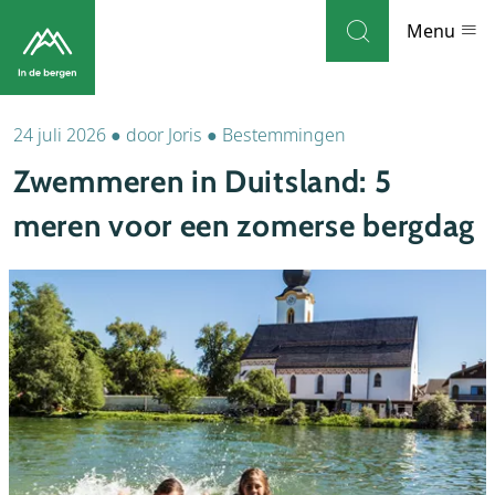
Skip to navigation
Skip to main content
Menu
24 juli 2026
●
door
Joris
●
Bestemmingen
Bestemmingen
Zwemmeren in Duitsland: 5
Weblog
meren voor een zomerse bergdag
Accommodaties
Thema's
Bezienswaardigheden
Tips