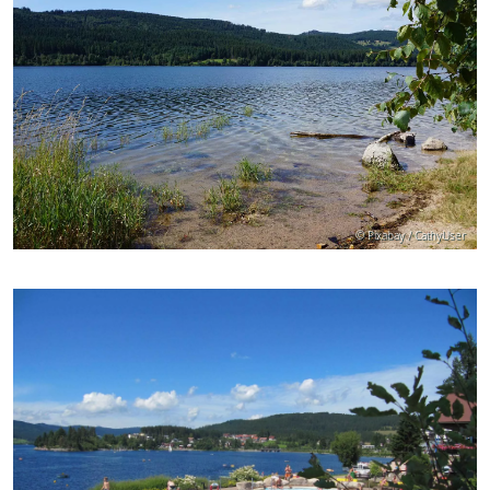
© Pixabay / CathyUser