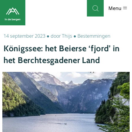
Skip to navigation
Skip to main content
Menu
14 september 2023
●
door
Thijs
●
Bestemmingen
Bestemmingen
Königssee: het Beierse ‘fjord’ in
Weblog
het Berchtesgadener Land
Accommodaties
Thema's
Bezienswaardigheden
Tips