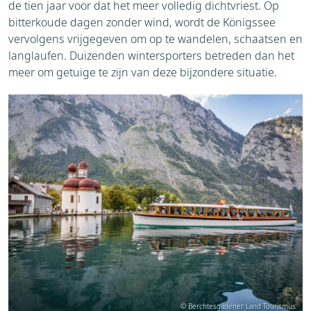
de tien jaar voor dat het meer volledig dichtvriest. Op
bitterkoude dagen zonder wind, wordt de Königssee
vervolgens vrijgegeven om op te wandelen, schaatsen en
langlaufen. Duizenden wintersporters betreden dan het
meer om getuige te zijn van deze bijzondere situatie.
© Berchtesgadener Land Tourismus