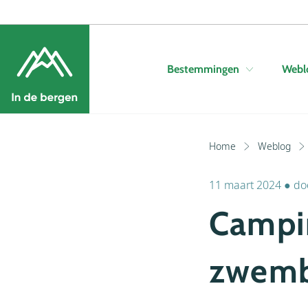
Bestemmingen
Webl
Home
Weblog
11 maart 2024
●
do
Campin
zwem