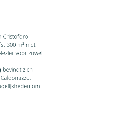
n Cristoforo
fst 300 m² met
lezier voor zowel
 bevindt zich
 Caldonazzo,
mogelijkheden om