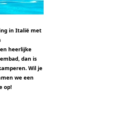
ng in Italië met
n
en heerlijke
embad, dan is
 kamperen. Wil je
sommen we een
e op!