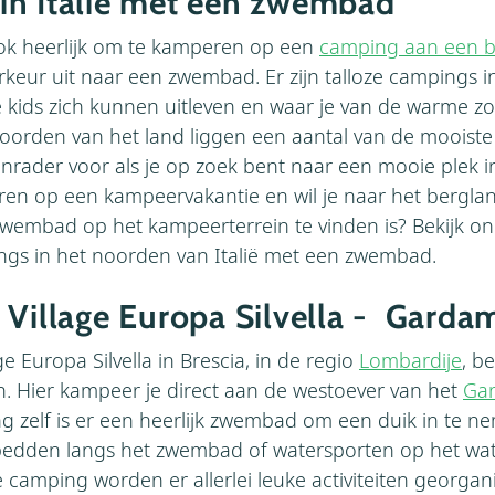
in Italië met een zwembad
ook heerlijk om te kamperen op een
camping aan een 
keur uit naar een zwembad. Er zijn talloze campings in
kids zich kunnen uitleven en waar je van de warme z
noorden van het land liggen een aantal van de mooiste
rader voor als je op zoek bent naar een mooie plek in 
eren op een kampeervakantie en wil je naar het berglan
wembad op het kampeerterrein te vinden is? Bekijk ond
gs in het noorden van Italië met een zwembad.
 Village Europa Silvella - Garda
 Europa Silvella in Brescia, in de regio
Lombardije
, b
. Hier kampeer je direct aan de westoever van het
Ga
 zelf is er een heerlijk zwembad om een duik in te ne
bedden langs het zwembad of watersporten op het wat
camping worden er allerlei leuke activiteiten georgan