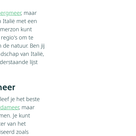
bergmeer
, maar
 Italië met een
omerzon kunt
 regio's om te
de natuur. Ben jij
dschap van Italië,
erstaande lijst
meer
eleef je het beste
rdameer
, maar
men. Je kunt
er van het
iseerd zoals