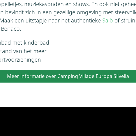
spelletjes, muziekavonden en shows. En ook niet gehee
n bevindt zich in een gezellige omgeving met sfeervol
 Maak een uitstapje naar het authentieke
Salò
of struin
l Benaco.
bad met kinderbad
tand van het meer
ortvoorzieningen
Meer informatie over Camping Village Europa Silvella