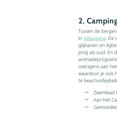
2. Camping
Tussen de berge
in
Valsugana
. De
glijbanen en ligb
jong als oud. En d
animatieprogramm
overigens aan het
waardoor je ook h
te beachvolleyball
Zwembad 
Aan het C
Gemoedleij