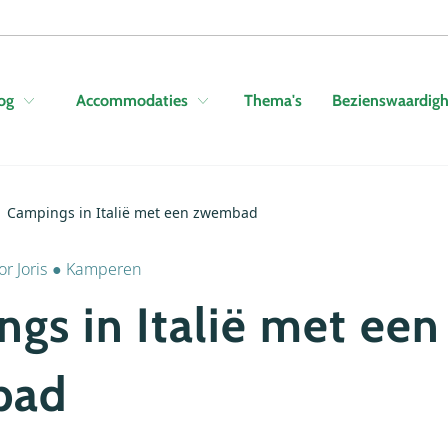
Skip to navigation
Skip to main content
Thema's
Bezienswaardig
og
Accommodaties
Campings in Italië met een zwembad
or
Joris
●
Kamperen
gs in Italië met een
bad