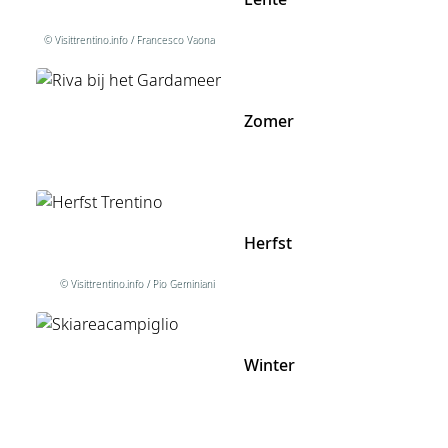
© Visittrentino.info / Francesco Vaona
Zomer
Herfst
© Visittrentino.info / Pio Geminiani
Winter