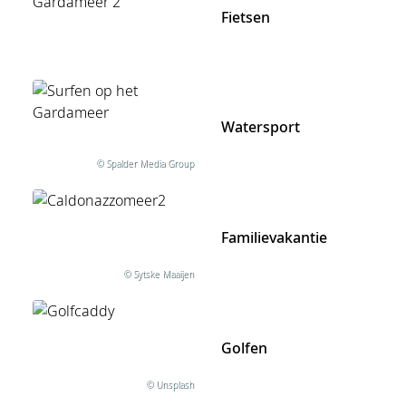
Fietsen
Watersport
© Spalder Media Group
Familievakantie
© Sytske Maaijen
Golfen
© Unsplash