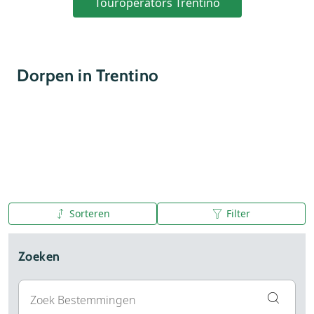
Touroperators Trentino
Dorpen in Trentino
Sorteren
Filter
A tot Z
Z tot A
Zoeken