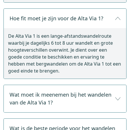
Hoe fit moet je zijn voor de Alta Via 1?
De Alta Via 1 is een lange-afstandswandelroute
waarbij je dagelijks 6 tot 8 uur wandelt en grote
hoogteverschillen overwint. Je dient over een
goede conditie te beschikken en ervaring te
hebben met bergwandelen om de Alta Via 1 tot een
goed einde te brengen.
Wat moet ik meenemen bij het wandelen
van de Alta Via 1?
Neem zo min mogelijk mee en alleen het
hoognodige. Sommige items zijn echter essentieel,
Wat is de beste periode voor het wandelen