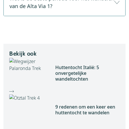
zoals een lakenzak, EHBO-set en regenkleding.
van de Alta Via 1?
Paklijst bergwandeling >
De beste periode voor het wandleen van de Alta Via
1 loopt van half juli tot eind september. Ga je eerder
of later, dan is de kans op sneeuw alweer een stuk
groter.
Bekijk ook
Huttentocht Italië: 5
onvergetelijke
wandeltochten
9 redenen om een keer een
huttentocht te wandelen