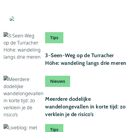
veranderende Alpen niet meer altijd opgaan
Geschreven door Thijs
Tips
24 juli 2026
3-Seen-Weg op de Turracher
Höhe: wandeling langs drie meren
Nieuws
22 juli 2026
Meerdere dodelijke
wandelongevallen in korte tijd: zo
verklein je de risico’s
Tips