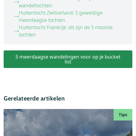
wandeltochten
Huttentocht Zwitserland: 5 geweldige
meerdaagse tochten
Huttentocht Frankrijk: dit zijn de 5 mooiste
tochten
5 meerdaagse wandelingen voor op je bucket
list
Gerelateerde artikelen
Tips