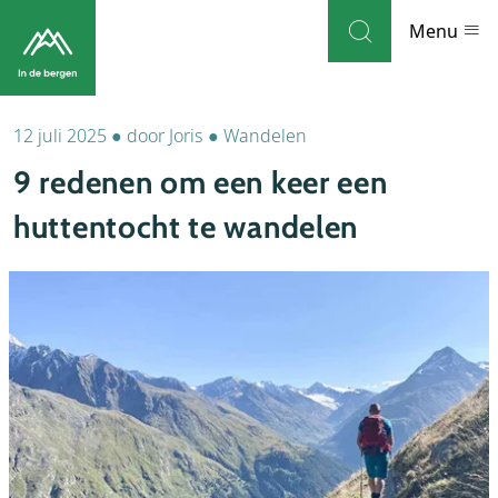
Skip to navigation
Skip to main content
Menu
12 juli 2025
●
door
Joris
●
Wandelen
Bestemmingen
9 redenen om een keer een
Weblog
huttentocht te wandelen
Accommodaties
Thema's
Bezienswaardigheden
Tips