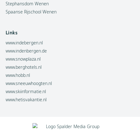
Stephansdom Wenen
Spaanse Rijschool Wenen
Links
www.indebergen.nl
www.indenbergen.de
www.snowplaza.nl
www.berghotels.nl
www.hobb.nl
www.sneeuwhoogten.nl
www.skiinformatie.nl
www.hetisvakantie.nl