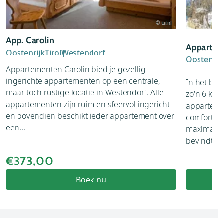
© tui.nl
App. Carolin
Apparte
Oostenrijk
Tirol
Westendorf
Oostenri
Appartementen Carolin bied je gezellig
ingerichte appartementen op een centrale,
In het b
maar toch rustige locatie in Westendorf. Alle
zo'n 6 k
appartementen zijn ruim en sfeervol ingericht
appartem
en bovendien beschikt ieder appartement over
comforta
een...
maximaa
bevindt z.
€373,00
Boek nu