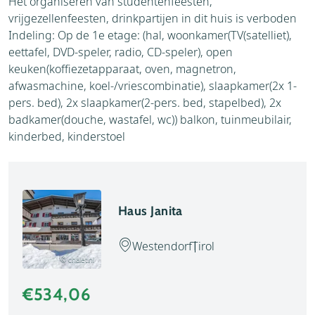
Het organiseren van studentenfeesten,
vrijgezellenfeesten, drinkpartijen in dit huis is verboden
Indeling: Op de 1e etage: (hal, woonkamer(TV(satelliet),
eettafel, DVD-speler, radio, CD-speler), open
keuken(koffiezetapparaat, oven, magnetron,
afwasmachine, koel-/vriescombinatie), slaapkamer(2x 1-
pers. bed), 2x slaapkamer(2-pers. bed, stapelbed), 2x
badkamer(douche, wastafel, wc)) balkon, tuinmeubilair,
kinderbed, kinderstoel
Haus Janita
Westendorf
Tirol
© chalet.nl
€534,06