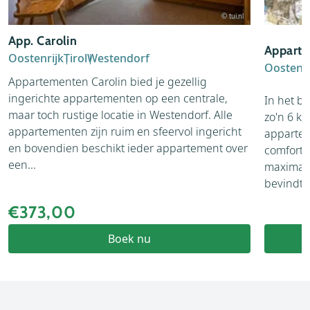
© tui.nl
App. Carolin
Apparte
Oostenrijk
Tirol
Westendorf
Oostenri
Appartementen Carolin bied je gezellig
ingerichte appartementen op een centrale,
In het b
maar toch rustige locatie in Westendorf. Alle
zo'n 6 k
appartementen zijn ruim en sfeervol ingericht
appartem
en bovendien beschikt ieder appartement over
comforta
een...
maximaa
bevindt z.
€373,00
Boek nu