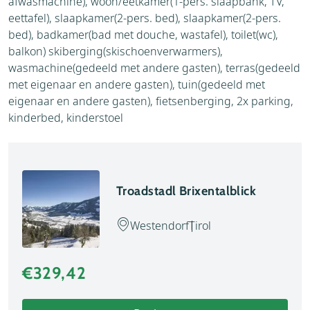
afwasmachine), woon/eetkamer(1-pers. slaapbank, TV,
eettafel), slaapkamer(2-pers. bed), slaapkamer(2-pers.
bed), badkamer(bad met douche, wastafel), toilet(wc),
balkon) skiberging(skischoenverwarmers),
wasmachine(gedeeld met andere gasten), terras(gedeeld
met eigenaar en andere gasten), tuin(gedeeld met
eigenaar en andere gasten), fietsenberging, 2x parking,
kinderbed, kinderstoel
Troadstadl Brixentalblick
Westendorf
Tirol
€329,42