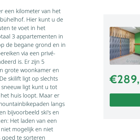
r een kilometer van het
bühelhof. Hier kunt u de
ten te voet in het
totaal 3 appartementen in
2 op de begane grond en in
ereiken via een privé-
eerd is. Er zijn 5
© Villafo
en grote woonkamer en
€289,
skilift ligt op slechts
sneeuw ligt kunt u tot
 het huis loopt. Maar er
n mountainbikepaden langs
en bijvoorbeeld ski's en
gen: Het laden van een
 niet mogelijk en niet
s goed te sorteren