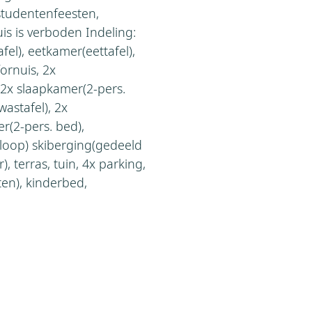
studentenfeesten,
huis is verboden Indeling:
el), eetkamer(eettafel),
ornuis, 2x
 2x slaapkamer(2-pers.
astafel), 2x
er(2-pers. bed),
rloop) skiberging(gedeeld
 terras, tuin, 4x parking,
en), kinderbed,