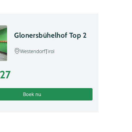
Glonersbühelhof Top 2
Westendorf
Tirol
ryou
27
Boek nu