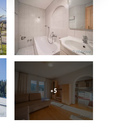
you
© Villaforyou
+5
you
© Villaforyou