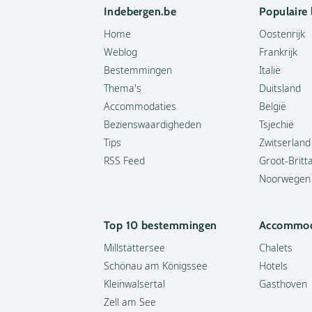
Indebergen.be
Populaire
Home
Oostenrijk
Weblog
Frankrijk
Bestemmingen
Italië
Thema's
Duitsland
Accommodaties
België
Bezienswaardigheden
Tsjechië
Tips
Zwitserland
RSS Feed
Groot-Britt
Noorwegen
Top 10 bestemmingen
Accommod
Millstättersee
Chalets
Schönau am Königssee
Hotels
Kleinwalsertal
Gasthoven
Zell am See