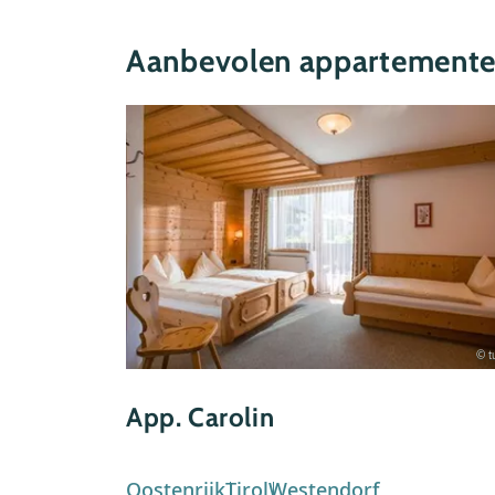
Aanbevolen appartemente
© tu
App. Carolin
Oostenrijk
Tirol
Westendorf