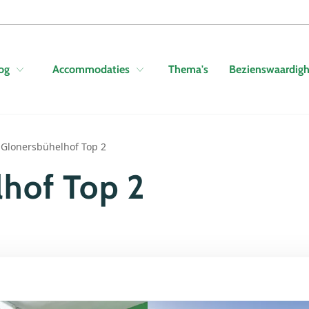
Skip to navigation
Skip to main content
Thema's
Bezienswaardig
og
Accommodaties
Glonersbühelhof Top 2
hof Top 2