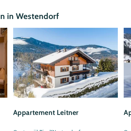
n in Westendorf
i.nl
© chalet.nl
Appartement Leitner
A