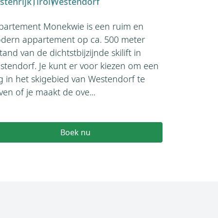
stenrijk
Tirol
Westendorf
Residenz Il
Westendorf
partement Monekwie is een ruim en
apparteme
dern appartement op ca. 500 meter
appartemen
tand van de dichtstbijzijnde skilift in
haar deure
stendorf. Je kunt er voor kiezen om een
typisch Oost
g in het skigebied van Westendorf te
ma...
jven of je maakt de ove...
€579
Boek nu