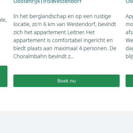
Oostenrijk
Tirol
Westendorf
Oo
In het berglandschap en op een rustige
Ap
le,
locatie, zo'n 6 km van Westendorf, bevindt
mo
zich het appartement Leitner. Het
afs
appartement is comfortabel ingericht en
We
biedt plaats aan maximaal 4 personen. De
da
Choralmbahn bevindt z...
bli
Boek nu