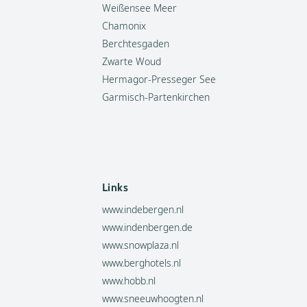
Weißensee Meer
Chamonix
Berchtesgaden
Zwarte Woud
Hermagor-Presseger See
Garmisch-Partenkirchen
Links
www.indebergen.nl
www.indenbergen.de
www.snowplaza.nl
www.berghotels.nl
www.hobb.nl
www.sneeuwhoogten.nl