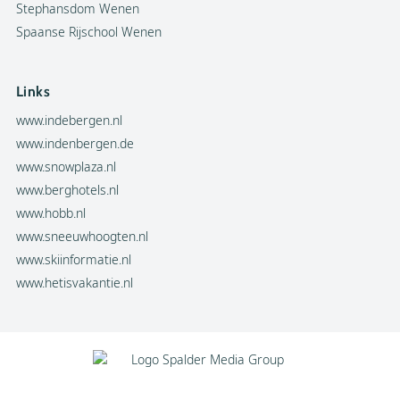
Stephansdom Wenen
Spaanse Rijschool Wenen
Links
www.indebergen.nl
www.indenbergen.de
www.snowplaza.nl
www.berghotels.nl
www.hobb.nl
www.sneeuwhoogten.nl
www.skiinformatie.nl
www.hetisvakantie.nl