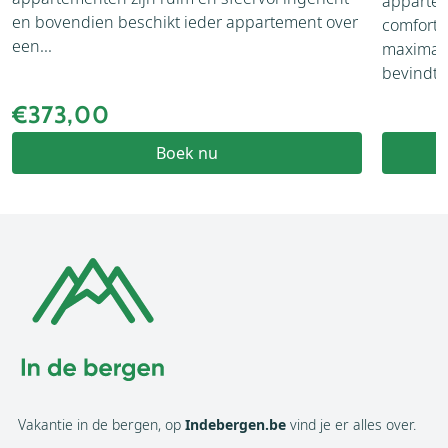
appartem
en bovendien beschikt ieder appartement over
comforta
een...
maximaa
bevindt z.
€373,00
Boek nu
Vakantie in de bergen, op
Indebergen.be
vind je er alles over.