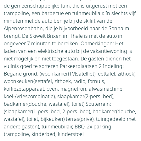
de gemeenschappelijke tuin, die is uitgerust met een
trampoline, een barbecue en tuinmeubilair. In slechts vijf
minuten met de auto ben je bij de skilift van de
Alpenrosenbahn, die je bijvoorbeeld naar de Sonnalm
brengt. De Skiwelt Brixen im Thale is met de auto in
ongeveer 7 minuten te bereiken. Opmerkingen: Het
laden van een elektrische auto bij de vakantiewoning is
niet mogelijk en niet toegestaan. De gasten dienen het
vuilnis goed te sorteren Parkeerplaatsen 2 Indeling:
Begane grond: (woonkamer(TV(satelliet), eettafel, zithoek),
woonkeuken(eettafel, zithoek, radio, fornuis,
koffiezetapparaat, oven, magnetron, afwasmachine,
koel-/vriescombinatie), slaapkamer(2-pers. bed),
badkamer(douche, wastafel), toilet) Souterrain:
(slaapkamer(1-pers. bed, 2-pers. bed), badkamer(douche,
wastafel), toilet, bijkeuken) terras(privé), tuin(gedeeld met
andere gasten), tuinmeubilair, BBQ, 2x parking,
trampoline, kinderbed, kinderstoel