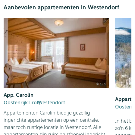
Aanbevolen appartementen in Westendorf
© tui.nl
App. Carolin
Apparte
Oostenrijk
Tirol
Westendorf
Oostenri
Appartementen Carolin bied je gezellig
ingerichte appartementen op een centrale,
In het b
maar toch rustige locatie in Westendorf. Alle
zo'n 6 k
appartementen zijn ruim en sfeervol ingericht