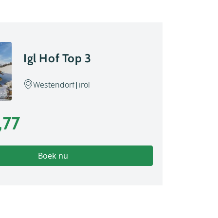
Igl Hof Top 3
Westendorf
Tirol
t.nl
,77
Boek nu