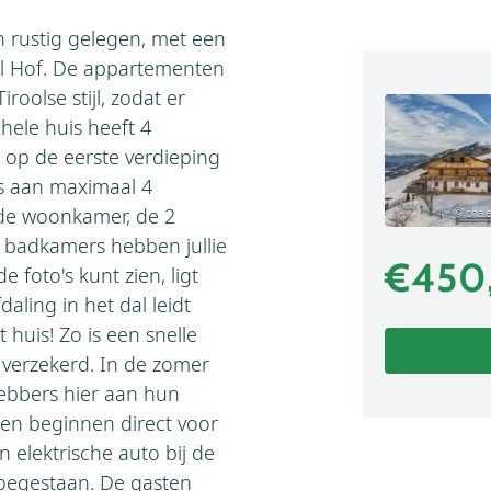
n rustig gelegen, met een
Igl Hof. De appartementen
roolse stijl, zodat er
hele huis heeft 4
3 op de eerste verdieping
ts aan maximaal 4
 de woonkamer, de 2
© chale
 badkamers hebben jullie
€450
 foto's kunt zien, ligt
daling in het dal leidt
 huis! Zo is een snelle
r verzekerd. In de zomer
ebbers hier aan hun
den beginnen direct voor
 elektrische auto bij de
toegestaan. De gasten