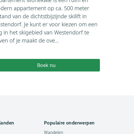
apparteme
dern appartement op ca. 500 meter
appartemen
tand van de dichtstbijzijnde skilift in
haar deure
stendorf. Je kunt er voor kiezen om een
typisch Oost
g in het skigebied van Westendorf te
ma...
jven of je maakt de ove...
€579
Boek nu
 landen
Populaire onderwerpen
Wandelen