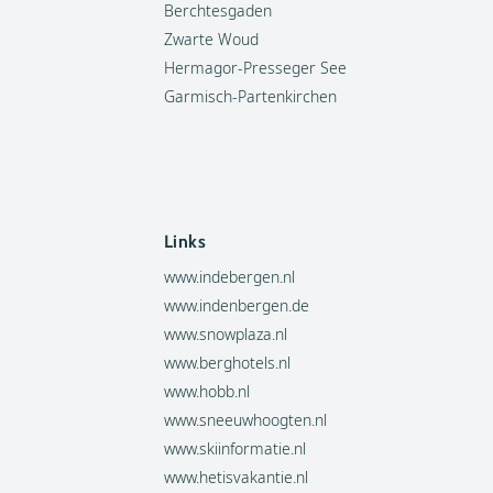
Berchtesgaden
Zwarte Woud
Hermagor-Presseger See
Garmisch-Partenkirchen
Links
www.indebergen.nl
www.indenbergen.de
www.snowplaza.nl
www.berghotels.nl
www.hobb.nl
www.sneeuwhoogten.nl
www.skiinformatie.nl
www.hetisvakantie.nl