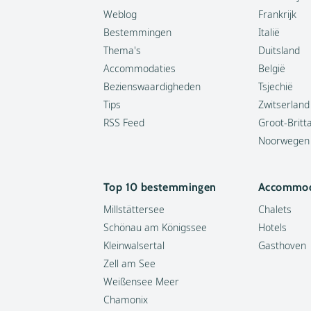
Weblog
Frankrijk
Bestemmingen
Italië
Thema's
Duitsland
Accommodaties
België
Bezienswaardigheden
Tsjechië
Tips
Zwitserland
RSS Feed
Groot-Britt
Noorwegen
Top 10 bestemmingen
Accommod
Millstättersee
Chalets
Schönau am Königssee
Hotels
Kleinwalsertal
Gasthoven
Zell am See
Weißensee Meer
Chamonix