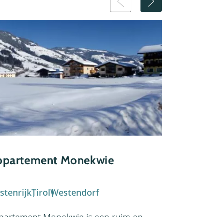
Appartem
ppartement Monekwie
Tirol stu
Oostenrijk
stenrijk
Tirol
Westendorf
Residenz Il
Westendorf
partement Monekwie is een ruim en