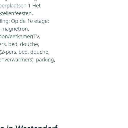
keerplaatsen 1 Het
zellenfeesten,
eling: Op de 1e etage:
n, magnetron,
woon/eetkamer(TV,
rs. bed, douche,
(2-pers. bed, douche,
oenverwarmers), parking,