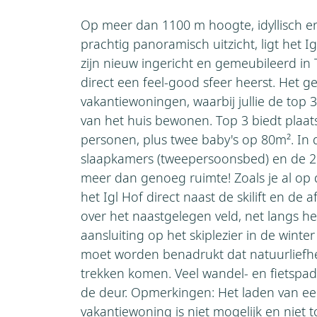
Op meer dan 1100 m hoogte, idyllisch e
prachtig panoramisch uitzicht, ligt het 
zijn nieuw ingericht en gemeubileerd in Ti
direct een feel-good sfeer heerst. Het ge
vakantiewoningen, waarbij jullie de top 
van het huis bewonen. Top 3 biedt plaa
personen, plus twee baby's op 80m². In
slaapkamers (tweepersoonsbed) en de 2
meer dan genoeg ruimte! Zoals je al op de
het Igl Hof direct naast de skilift en de af
over het naastgelegen veld, net langs het
aansluiting op het skiplezier in de winte
moet worden benadrukt dat natuurliefh
trekken komen. Veel wandel- en fietspa
de deur. Opmerkingen: Het laden van een
vakantiewoning is niet mogelijk en niet 