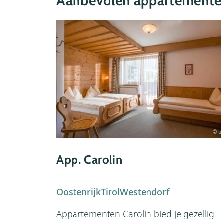
Aanbevolen appartemente
© tu
App. Carolin
Oostenrijk
Tirol
Westendorf
Appartementen Carolin bied je gezellig