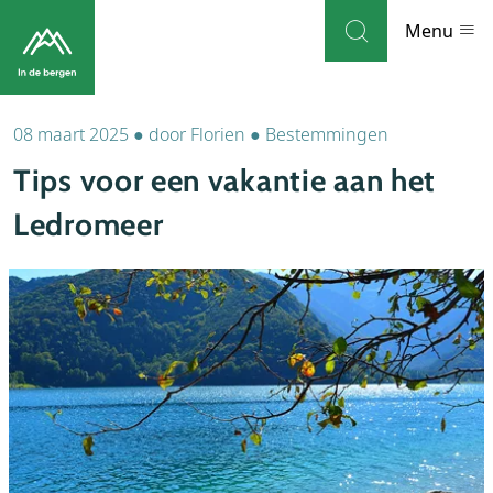
Skip to navigation
Skip to main content
Menu
08 maart 2025
●
door
Florien
●
Bestemmingen
Bestemmingen
Tips voor een vakantie aan het
Weblog
Ledromeer
Accommodaties
Thema's
Bezienswaardigheden
Tips