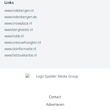
Links
www.indebergen.nl
www.indenbergen.de
www.snowplaza.nl
www.berghotels.nl
www.hobb.nl
www.sneeuwhoogten.nl
www.skiinformatie.nl
www.hetisvakantie.nl
Contact
Adverteren