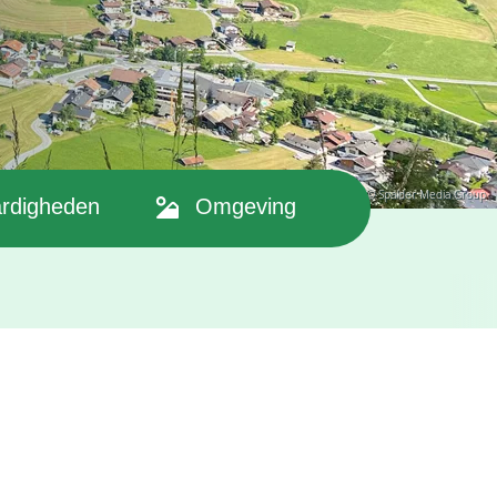
© Spalder Media Group
rdigheden
Omgeving