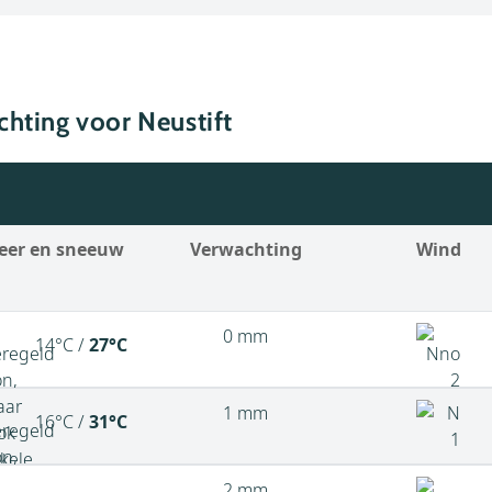
hting voor Neustift
eer en sneeuw
Verwachting
Wind
0 mm
14°C /
27°C
1 mm
16°C /
31°C
2 mm