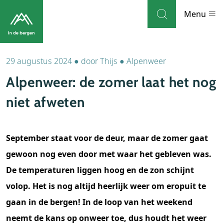
Skip to navigation
Skip to main content
Menu
29 augustus 2024
●
door
Thijs
●
Alpenweer
Bestemmingen
Alpenweer: de zomer laat het nog
Weblog
niet afweten
Accommodaties
September staat voor de deur, maar de zomer gaat
Thema's
gewoon nog even door met waar het gebleven was.
Bezienswaardigheden
De temperaturen liggen hoog en de zon schijnt
volop. Het is nog altijd heerlijk weer om eropuit te
Tips
gaan in de bergen! In de loop van het weekend
neemt de kans op onweer toe, dus houdt het weer