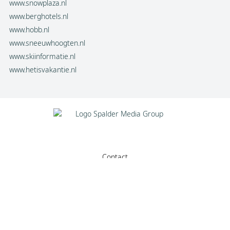
www.snowplaza.nl
www.berghotels.nl
www.hobb.nl
www.sneeuwhoogten.nl
www.skiinformatie.nl
www.hetisvakantie.nl
Facebook
Instagram
Contact
Adverteren
YouTube
Algemene voorwaarden
Privacy statement
Copyright