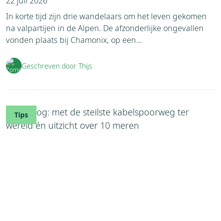
22 juli 2026
Wandelen (
254
)
In korte tijd zijn drie wandelaars om het leven gekomen
Watersport (
7
)
na valpartijen in de Alpen. De afzonderlijke ongevallen
vonden plaats bij Chamonix, op een...
Winter (
9
)
268467 (
1
)
Geschreven door Thijs
268470 (
1
)
268472 (
1
)
Tips