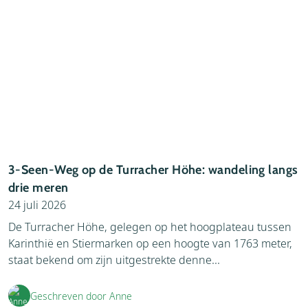
Auto (
1
)
Alpenweer (
35
)
Berghutten (
30
)
Alpinisme (
10
)
Bestemmingen (
192
)
Auto (
54
)
Column (
1
)
Auto (
1
)
Culinair (
6
)
Berghutten (
30
)
Evenementen (
20
)
Bestemmingen (
192
)
Familie/kinderen (
83
)
Column (
1
)
3-Seen-Weg op de Turracher Höhe: wandeling langs
Fietsen-Mountainbiken (
42
)
drie meren
Kamperen (
89
)
Culinair (
6
)
24 juli 2026
Lijstje (
11
)
Evenementen (
20
)
De Turracher Höhe, gelegen op het hoogplateau tussen
Materiaal (
1
)
Karinthië en Stiermarken op een hoogte van 1763 meter,
Familie/kinderen (
83
)
staat bekend om zijn uitgestrekte denne...
Materiaal (
31
)
Fietsen-Mountainbiken (
42
)
Nieuws (
262
)
Geschreven door Anne
Kamperen (
89
)