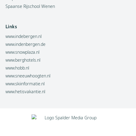
Spaanse Rijschool Wenen
Links
www.indebergen.nl
www.indenbergen.de
www.snowplaza.nl
www.berghotels.nl
www.hobb.nl
www.sneeuwhoogten.nl
www.skiinformatie.nl
www.hetisvakantie.nl