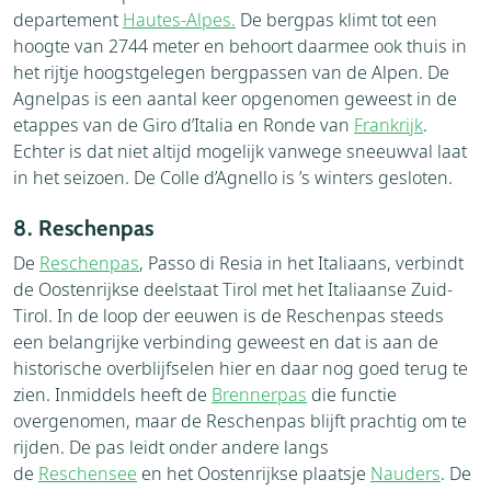
departement
Hautes-Alpes.
De bergpas klimt tot een
hoogte van 2744 meter en behoort daarmee ook thuis in
het rijtje hoogstgelegen bergpassen van de Alpen. De
Agnelpas is een aantal keer opgenomen geweest in de
etappes van de Giro d’Italia en Ronde van
Frankrijk
.
Echter is dat niet altijd mogelijk vanwege sneeuwval laat
in het seizoen. De Colle d’Agnello is ’s winters gesloten.
8. Reschenpas
De
Reschenpas
, Passo di Resia in het Italiaans, verbindt
de Oostenrijkse deelstaat Tirol met het Italiaanse Zuid-
Tirol. In de loop der eeuwen is de Reschenpas steeds
een belangrijke verbinding geweest en dat is aan de
historische overblijfselen hier en daar nog goed terug te
zien. Inmiddels heeft de
Brennerpas
die functie
overgenomen, maar de Reschenpas blijft prachtig om te
rijden. De pas leidt onder andere langs
de
Reschensee
en het Oostenrijkse plaatsje
Nauders
. De