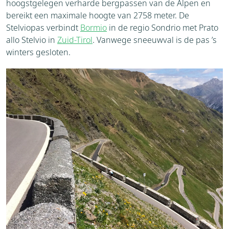
hoogstgelegen verharde bergpassen van de Alpen en
bereikt een maximale hoogte van 2758 meter. De
Stelviopas verbindt
Bormio
in de regio Sondrio met Prato
allo Stelvio in
Zuid-Tirol
. Vanwege sneeuwval is de pas ’s
winters gesloten.