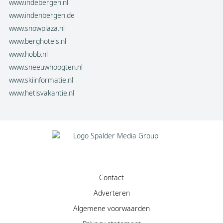
www.indebergen.nl
www.indenbergen.de
www.snowplaza.nl
www.berghotels.nl
www.hobb.nl
www.sneeuwhoogten.nl
www.skiinformatie.nl
www.hetisvakantie.nl
Contact
Adverteren
Algemene voorwaarden