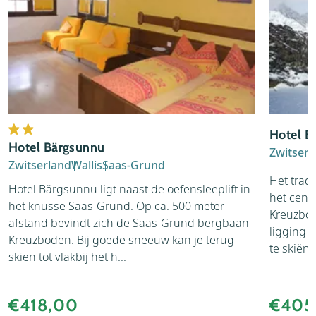
Hotel B
Hotel Bärgsunnu
Zwitserl
Zwitserland
Wallis
Saas-Grund
Het trad
Hotel Bärgsunnu ligt naast de oefensleeplift in
het cent
het knusse Saas-Grund. Op ca. 500 meter
Kreuzbod
afstand bevindt zich de Saas-Grund bergbaan
ligging 
Kreuzboden. Bij goede sneeuw kan je terug
te skiën.
skiën tot vlakbij het h...
€418,00
€405