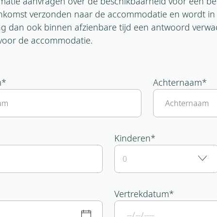
ormatie aanvragen over de beschikbaarheid voor een b
enkomst verzonden naar de accommodatie en wordt in d
 dan ook binnen afzienbare tijd een antwoord verwach
s voor de accommodatie.
m
*
Achternaam
*
Kinderen
*
Leeftijd Kind 1*
Leeftijd Kind 2*
Leeftijd Kind 3*
Leeftijd Kind 4*
Leeftijd Kind 5*
Leeftijd Kind 6*
Leeftijd Kind 7*
Leeftijd Kind 8*
Leeftijd Kind 9*
Leeftijd Kind 10*
Vertrekdatum
*