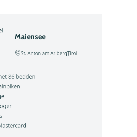
Maiensee
St. Anton am Arlberg
Tirol
met 86 bedden
inbiken
ge
oger
s
Mastercard