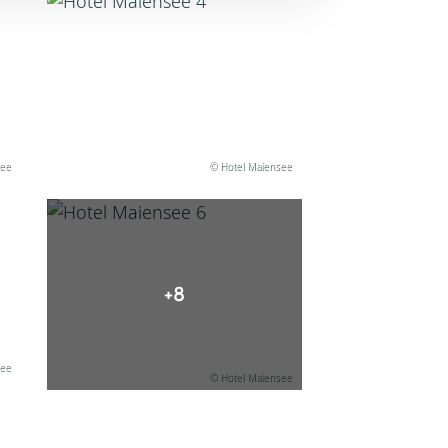
see
© Hotel Maiensee
+8
see
© Hotel Maiensee