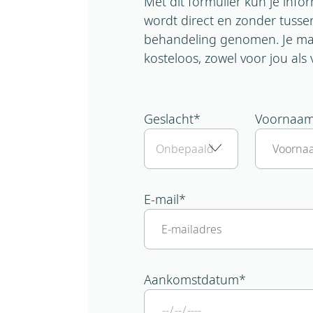
Met dit formulier kun je inf
wordt direct en zonder tuss
behandeling genomen. Je mag
kosteloos, zowel voor jou al
Geslacht
*
Voornaa
E-mail
*
Aankomstdatum
*