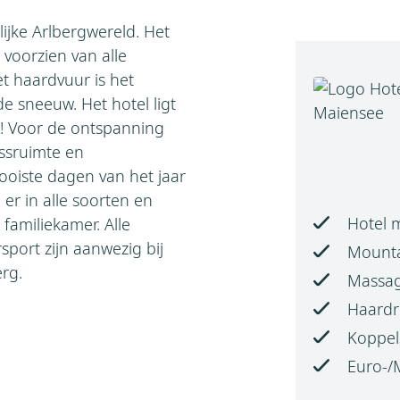
lijke Arlbergwereld. Het
voorzien van alle
et haardvuur is het
e sneeuw. Het hotel ligt
op! Voor de ontspanning
essruimte en
oiste dagen van het jaar
 er in alle soorten en
Hotel 
 familiekamer. Alle
port zijn aanwezig bij
Mounta
rg.
Massa
Haardr
Koppel
Euro-/