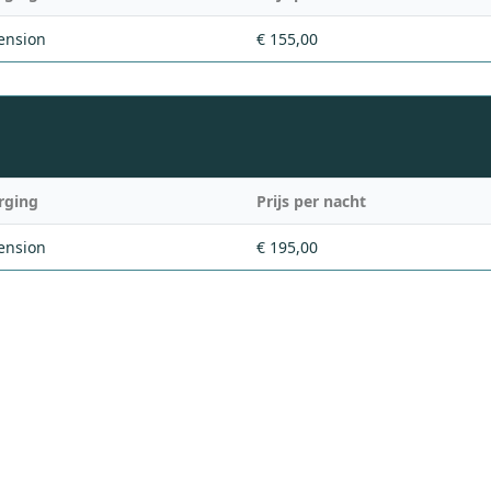
ension
€ 155,00
rging
Prijs per nacht
ension
€ 195,00