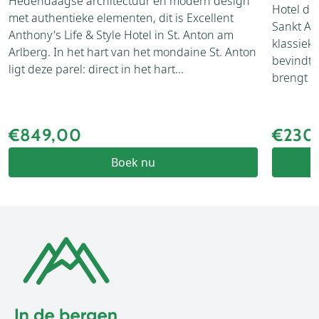
Hedendaagse architectuur en modern design
Hotel die
met authentieke elementen, dit is Excellent
Sankt An
Anthony's Life & Style Hotel in St. Anton am
klassiek
Arlberg. In het hart van het mondaine St. Anton
bevindt z
ligt deze parel: direct in het hart...
brengt d
€849,00
€230
Boek nu