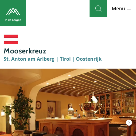
Skip to navigation
Skip to main content
Menu
Bestemmingen
Mooserkreuz
Weblog
St. Anton am Arlberg | Tirol | Oostenrijk
Accommodaties
Thema's
Bezienswaardigheden
Tips