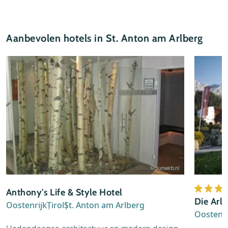
Aanbevolen hotels in St. Anton am Arlberg
© sunweb.nl
Anthony's Life & Style Hotel
Die Arlb
Oostenrijk
Tirol
St. Anton am Arlberg
Oostenri