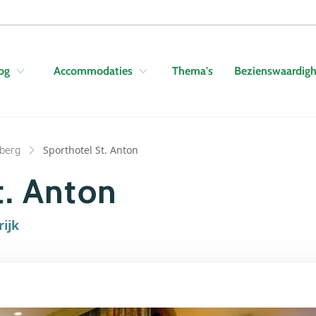
Skip to navigation
Skip to main content
Thema's
Bezienswaardig
og
Accommodaties
lberg
Sporthotel St. Anton
t. Anton
rijk