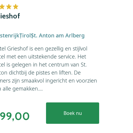
Hotel Al
ieshof
Oostenrijk
stenrijk
Tirol
St. Anton am Arlberg
Wilt je nie
el Grieshof is een gezellig en stijlvol
Sankt Anton
tel met een uitstekende service. Het
helemaal go
el is gelegen in het centrum van St.
het centru
on dichtbij de pistes en liften. De
slechts 50 
mers zijn smaakvol ingericht en voorzien
een ligging!.
 alle gemakken....
99,00
€105
Boek nu