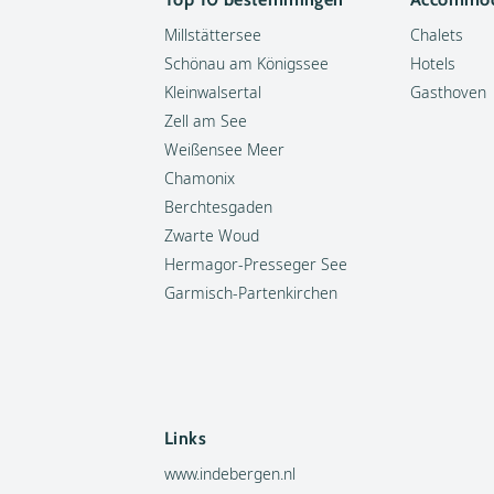
Millstättersee
Chalets
Schönau am Königssee
Hotels
Kleinwalsertal
Gasthoven
Zell am See
Weißensee Meer
Chamonix
Berchtesgaden
Zwarte Woud
Hermagor-Presseger See
Garmisch-Partenkirchen
Links
www.indebergen.nl