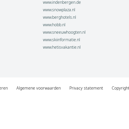
www.indenbergen.de
www.snowplaza.nl
www.berghotels.nl
www.hobb.nl
www.sneeuwhoogten.nl
www.skiinformatie.nl
www.hetisvakantie.nl
eren
Algemene voorwaarden
Privacy statement
Copyrigh