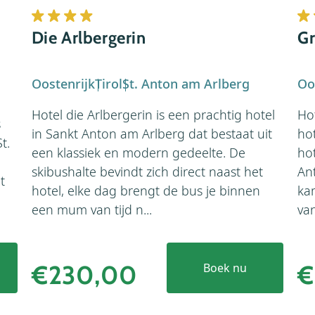
Die Arlbergerin
Gr
Oostenrijk
Tirol
St. Anton am Arlberg
Oo
Hotel die Arlbergerin is een prachtig hotel
Hot
s
in Sankt Anton am Arlberg dat bestaat uit
ho
t.
een klassiek en modern gedeelte. De
hot
skibushalte bevindt zich direct naast het
Ant
t
hotel, elke dag brengt de bus je binnen
ka
een mum van tijd n...
van
€230,00
€
Boek nu