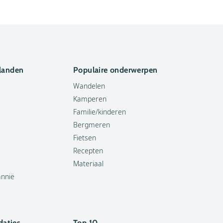
 landen
Populaire onderwerpen
Wandelen
Kamperen
Familie/kinderen
Bergmeren
Fietsen
Recepten
Materiaal
annië
aties
Top 10