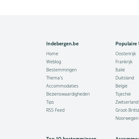
Indebergen.be
Populaire
Home
Oostenrijk
Weblog
Frankrijk
Bestemmingen
Italië
Thema's
Duitsland
Accommodaties
België
Bezienswaardigheden
Tsjechië
Tips
Zwitserland
RSS Feed
Groot-Britt
Noorwegen
Top 10 bestemmingen
Accommod