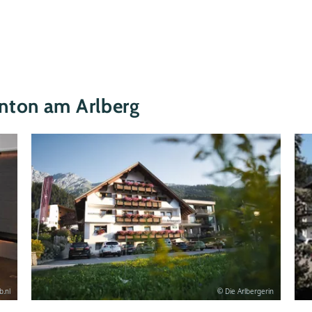
Anton am Arlberg
.nl
© Die Arlbergerin