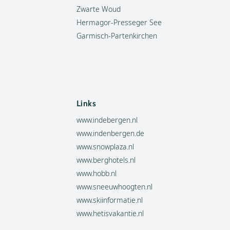
Zwarte Woud
Hermagor-Presseger See
Garmisch-Partenkirchen
Links
www.indebergen.nl
www.indenbergen.de
www.snowplaza.nl
www.berghotels.nl
www.hobb.nl
www.sneeuwhoogten.nl
www.skiinformatie.nl
www.hetisvakantie.nl