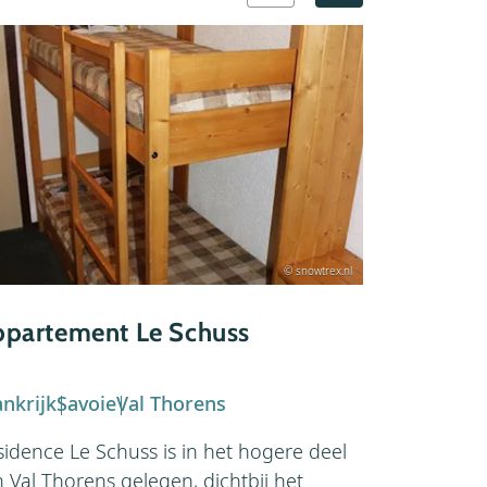
© snowtrex.nl
partement Le Schuss
Appartem
Thorens
ankrijk
Savoie
Val Thorens
Frankrijk
S
sidence Le Schuss is in het hogere deel
Wat een bij
 Val Thorens gelegen, dichtbij het
op de piste