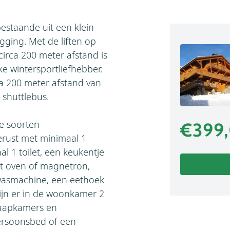
bestaande uit een klein
gging. Met de liften op
circa 200 meter afstand is
ke wintersportliefhebber.
ca 200 meter afstand van
 shuttlebus.
e soorten
€399
erust met minimaal 1
 1 toilet, een keukentje
et oven of magnetron,
twasmachine, een eethoek
zijn er in de woonkamer 2
laapkamers en
ersoonsbed of een