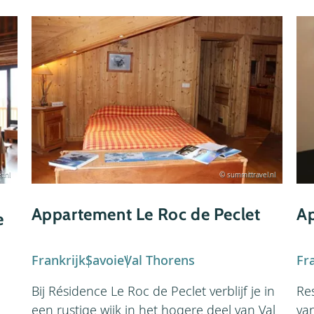
t.nl
© summittravel.nl
Appartement Le Roc de Peclet
Ap
e
Frankrijk
Savoie
Val Thorens
Fr
Bij Résidence Le Roc de Peclet verblijf je in
Re
een rustige wijk in het hogere deel van Val
van