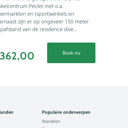
nkelcentrum Péclet met o.a.
dorp Val Th
permarkten en (sport)winkels en
Thorens. D
arnaast zijn er op ongeveer 150 meter
via de pist
pafstand van de residence dive...
van 750 met
362,00
€403
Boek nu
 landen
Populaire onderwerpen
Wandelen