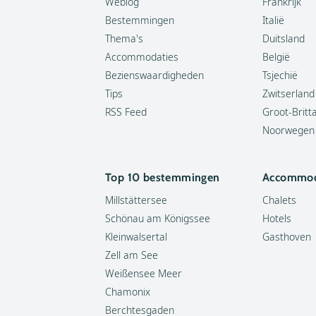
Weblog
Frankrijk
Bestemmingen
Italië
Thema's
Duitsland
Accommodaties
België
Bezienswaardigheden
Tsjechië
Tips
Zwitserland
RSS Feed
Groot-Britt
Noorwegen
Top 10 bestemmingen
Accommod
Millstättersee
Chalets
Schönau am Königssee
Hotels
Kleinwalsertal
Gasthoven
Zell am See
Weißensee Meer
Chamonix
Berchtesgaden