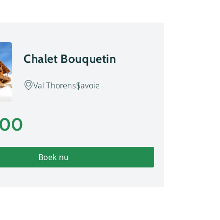
Chalet Bouquetin
Val Thorens
Savoie
,00
Boek nu