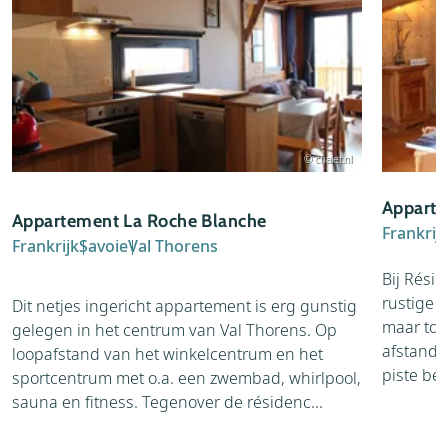
© chalet.nl
Apparte
Appartement La Roche Blanche
Frankrij
Frankrijk
Savoie
Val Thorens
Bij Résid
rustige w
Dit netjes ingericht appartement is erg gunstig
maar toch
gelegen in het centrum van Val Thorens. Op
afstand t
loopafstand van het winkelcentrum en het
piste ber
sportcentrum met o.a. een zwembad, whirlpool,
sauna en fitness. Tegenover de résidenc...