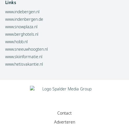
Links
www.indebergen.nl
www.indenbergen.de
www.snowplaza.nl
www.berghotels.nl
www.hobb.nl
www.sneeuwhoogten.nl
www.skiinformatie.nl
www.hetisvakantie.nl
Contact
Adverteren