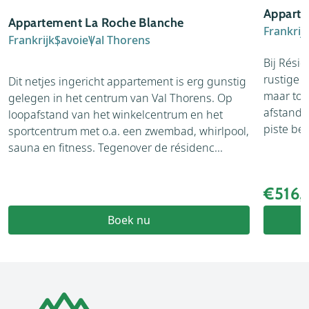
Apparte
Appartement La Roche Blanche
Frankrij
Frankrijk
Savoie
Val Thorens
Bij Résid
rustige w
Dit netjes ingericht appartement is erg gunstig
maar toch
gelegen in het centrum van Val Thorens. Op
afstand t
loopafstand van het winkelcentrum en het
piste ber
sportcentrum met o.a. een zwembad, whirlpool,
sauna en fitness. Tegenover de résidenc...
€516
Boek nu