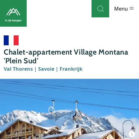
Skip to navigation
Skip to main content
Menu
Bestemmingen
Chalet-appartement Village Montana
Weblog
'Plein Sud'
Val Thorens | Savoie | Frankrijk
Accommodaties
Thema's
Bezienswaardigheden
Tips