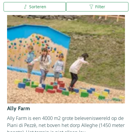
Sorteren
Filter
A tot Z
Z tot A
© Alleghe Funivie
Ally Farm
Ally Farm is een 4000 m2 grote beleveniswereld op de
Piani di Pezzè, net boven het dorp Alleghe (1450 meter