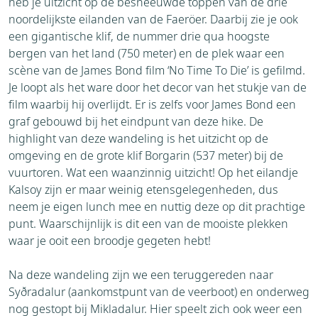
heb je uitzicht op de besneeuwde toppen van de drie
noordelijkste eilanden van de Faeröer. Daarbij zie je ook
een gigantische klif, de nummer drie qua hoogste
bergen van het land (750 meter) en de plek waar een
scène van de James Bond film ‘No Time To Die’ is gefilmd.
Je loopt als het ware door het decor van het stukje van de
film waarbij hij overlijdt. Er is zelfs voor James Bond een
graf gebouwd bij het eindpunt van deze hike. De
highlight van deze wandeling is het uitzicht op de
omgeving en de grote klif Borgarin (537 meter) bij de
vuurtoren. Wat een waanzinnig uitzicht! Op het eilandje
Kalsoy zijn er maar weinig etensgelegenheden, dus
neem je eigen lunch mee en nuttig deze op dit prachtige
punt. Waarschijnlijk is dit een van de mooiste plekken
waar je ooit een broodje gegeten hebt!
Na deze wandeling zijn we een teruggereden naar
Syðradalur (aankomstpunt van de veerboot) en onderweg
nog gestopt bij Mikladalur. Hier speelt zich ook weer een