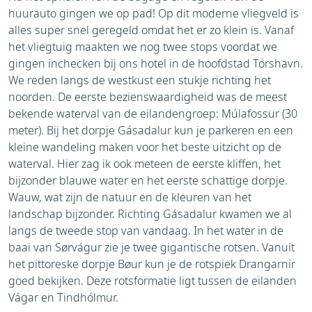
huurauto gingen we op pad! Op dit moderne vliegveld is
alles super snel geregeld omdat het er zo klein is. Vanaf
het vliegtuig maakten we nog twee stops voordat we
gingen inchecken bij ons hotel in de hoofdstad Tórshavn.
We reden langs de westkust een stukje richting het
noorden. De eerste bezienswaardigheid was de meest
bekende waterval van de eilandengroep: Múlafossur (30
meter). Bij het dorpje Gásadalur kun je parkeren en een
kleine wandeling maken voor het beste uitzicht op de
waterval. Hier zag ik ook meteen de eerste kliffen, het
bijzonder blauwe water en het eerste schattige dorpje.
Wauw, wat zijn de natuur en de kleuren van het
landschap bijzonder. Richting Gásadalur kwamen we al
langs de tweede stop van vandaag. In het water in de
baai van Sørvágur zie je twee gigantische rotsen. Vanuit
het pittoreske dorpje Bøur kun je de rotspiek Drangarnir
goed bekijken. Deze rotsformatie ligt tussen de eilanden
Vágar en Tindhólmur.