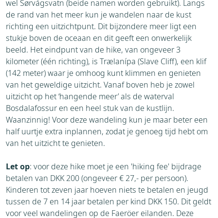
wel Sørvágsvatn (beide namen worden gebruikt). Langs
de rand van het meer kun je wandelen naar de kust
richting een uitzichtpunt. Dit bijzondere meer ligt een
stukje boven de oceaan en dit geeft een onwerkelijk
beeld. Het eindpunt van de hike, van ongeveer 3
kilometer (één richting), is Trælanípa (Slave Cliff), een klif
(142 meter) waar je omhoog kunt klimmen en genieten
van het geweldige uitzicht. Vanaf boven heb je zowel
uitzicht op het ‘hangende meer’ als de waterval
Bosdalafossur en een heel stuk van de kustlijn.
Waanzinnig! Voor deze wandeling kun je maar beter een
half uurtje extra inplannen, zodat je genoeg tijd hebt om
van het uitzicht te genieten.
Let op
: voor deze hike moet je een 'hiking fee' bijdrage
betalen van DKK 200 (ongeveer € 27,- per persoon).
Kinderen tot zeven jaar hoeven niets te betalen en jeugd
tussen de 7 en 14 jaar betalen per kind DKK 150. Dit geldt
voor veel wandelingen op de Faeröer eilanden. Deze