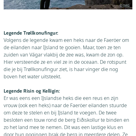
© SMG
Legende Trøllkonufingur:
Volgens de legende kwam een heks naar de Faeröer om
de eilanden naar IJsland te gooien. Maar, toen ze ten
zuiden van Vágar vlakbij de zee was, kwam de zon op.
Hier versteende ze en viel ze in de oceaan. De rotspunt
die je bij Trøllkonufingur ziet, is haar vinger die nog
boven het water uitsteekt.
Legende Risin og Kelligin:
Er was eens een IJslandse heks die een reus en zijn
vrouw (ook een heks) naar de Faeröer eilanden stuurde
om deze te stelen en bij IJsland te voegen. De twee
besloten een touw rond de berg Eiðiskollur te binden en
zo het land mee te nemen. Dit was een lastige klus en
door hun pogingen brak de berg in meerdere delen. Ze