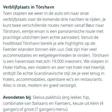
Verblijfplaats in Tórshavn
Toen stapten we weer in de auto om naar onze
verblijfplaats voor de komende drie nachten te rijden. Je
kunt twee verschillende routes nemen vanaf Bøur naar
Tórshavn, eentje ervan is een panoramische route met
prachtige uitzichten (een echte aanrader). Vanuit de
hoofdstad Tórshavn bereik je alle highlights op de
Faeröer eilanden binnen één uur. Ook zijn hier veel
accommodaties en eetgelegenheden te vinden. Tórshavn
is een havenstad met zo’n 19.000 inwoners. We sliepen in
Hotel Hafnia, een modern en zeer net hotel met heerlijk
ontbijt! De echte Scandinavische stijl zie je veel terug in
hotels, accommodaties, openbare wc’s en restaurants.
Alles is strak, modern en goed verzorgd.
Avondeten bij
: Skeiva pakkhús (erg lekker, hip,
combinatie van Italiaans en Faeröers, keuze uit klein (4
gangen) of groot (7 gangen) menu).