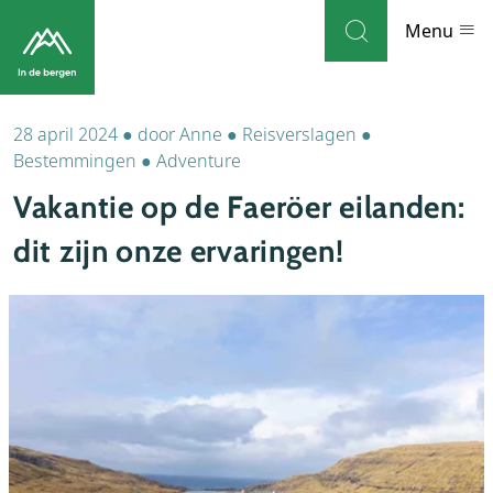
Skip to navigation
Skip to main content
Menu
28 april 2024
●
door
Anne
●
Reisverslagen
●
Bestemmingen
Bestemmingen
●
Adventure
Vakantie op de Faeröer eilanden:
Weblog
dit zijn onze ervaringen!
Accommodaties
Thema's
Bezienswaardigheden
Tips