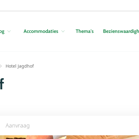
Skip to navigation
Skip to main content
Thema's
Bezienswaardig
og
Accommodaties
Hotel Jagdhof
f
Aanvraag