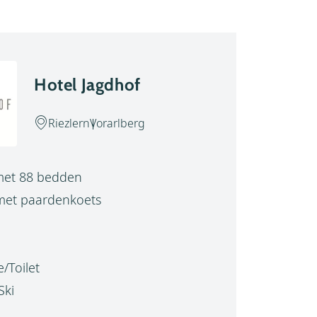
Hotel Jagdhof
Riezlern
Vorarlberg
met 88 bedden
met paardenkoets
/Toilet
Ski