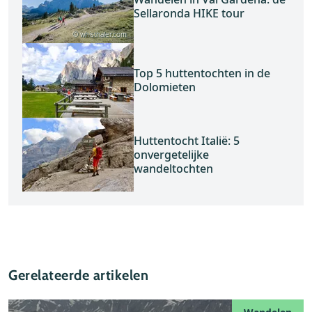
Sellaronda HIKE tour
© whisthaler.com
Top 5 huttentochten in de
Dolomieten
Huttentocht Italië: 5
onvergetelijke
wandeltochten
Gerelateerde artikelen