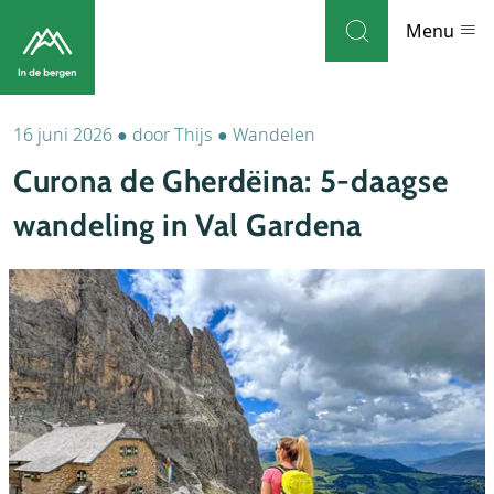
Skip to navigation
Skip to main content
Menu
16 juni 2026
●
door
Thijs
●
Wandelen
Bestemmingen
Curona de Gherdëina: 5-daagse
Weblog
wandeling in Val Gardena
Accommodaties
Thema's
Bezienswaardigheden
Tips