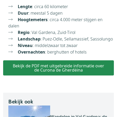
Lengte
: circa 60 kilometer
Duur
: meestal 5 dagen
Hoogtemeters
: circa 4.000 meter stijgen en
dalen
Regio
: Val Gardena, Zuid-Tirol
Landschap
: Puez-Odle, Sellamassief, Sassolungo
Niveau
: middelzwaar tot zwaar
Overnachten
: berghutten of hotels
Bekijk de PDF met uitgebreide informatie over
de Curona de Gherdëina
Bekijk ook
Wandelen in Val Gardena: de