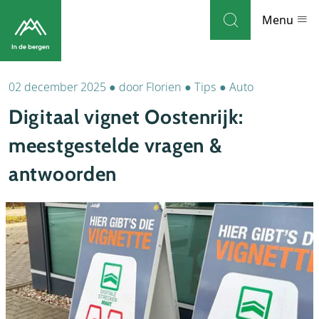
Skip to navigation
Skip to main content
Menu
02 december 2025
●
door
Florien
●
Tips
●
Auto
Bestemmingen
Digitaal vignet Oostenrijk:
Weblog
meestgestelde vragen &
Accommodaties
antwoorden
Thema's
Bezienswaardigheden
Tips