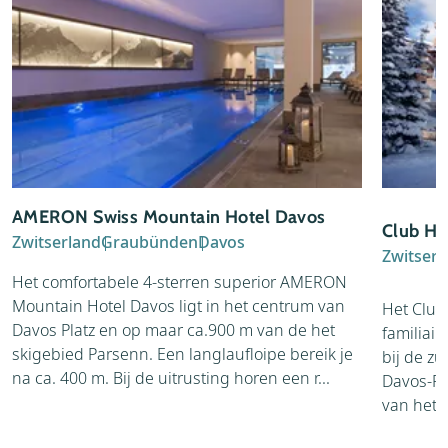
AMERON Swiss Mountain Hotel Davos
Club Ho
Zwitserland
Graubünden
Davos
Zwitserl
Het comfortabele 4-sterren superior AMERON
Mountain Hotel Davos ligt in het centrum van
Het Club
Davos Platz en op maar ca.900 m van de het
familiair
skigebied Parsenn. Een langlaufloipe bereik je
bij de zu
na ca. 400 m. Bij de uitrusting horen een r...
Davos-Pla
van het 