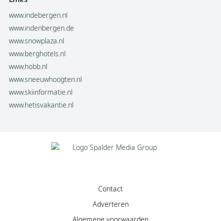
www.indebergen.nl
www.indenbergen.de
www.snowplaza.nl
www.berghotels.nl
www.hobb.nl
www.sneeuwhoogten.nl
www.skiinformatie.nl
www.hetisvakantie.nl
Contact
Adverteren
Algemene voorwaarden