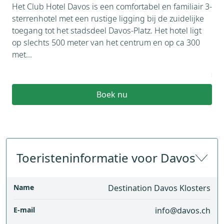
zon
Het Club Hotel Davos is een comfortabel en familiair 3-
ski
sterrenhotel met een rustige ligging bij de zuidelijke
en 
toegang tot het stadsdeel Davos-Platz. Het hotel ligt
300
op slechts 500 meter van het centrum en op ca 300
met...
€
Boek nu
Toeristeninformatie voor Davos
Name
Destination Davos Klosters
E-mail
info@davos.ch