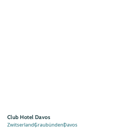
Ho
Club Hotel Davos
Zw
Zwitserland
Graubünden
Davos
Het