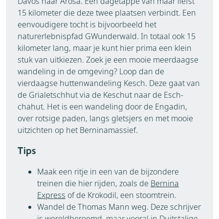
Davos naar Arosa. Een dagetappe van maar liefst
15 kilometer die deze twee plaatsen verbindt. Een
eenvoudigere tocht is bijvoorbeeld het
naturerlebnispfad GWunderwald. In totaal ook 15
kilometer lang, maar je kunt hier prima een klein
stuk van uitkiezen. Zoek je een mooie meerdaagse
wandeling in de omgeving? Loop dan de
vierdaagse huttenwandeling Kesch. Deze gaat van
de Grialetschhut via de Keschut naar de Esch-
chahut. Het is een wandeling door de Engadin,
over rotsige paden, langs gletsjers en met mooie
uitzichten op het Berninamassief.
Tips
Maak een ritje in een van de bijzondere
treinen die hier rijden, zoals de
Bernina
Express
of de Krokodil, een stoomtrein.
Wandel de Thomas Mann weg. Deze schrijver
is wereldberoemd, maar vooral in Duitstalige