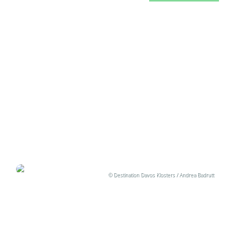
07 april 2025
Davos: 10 tips voor de zomer
Geschreven door Miranda
© Destination Davos Klosters / Andrea Badrutt