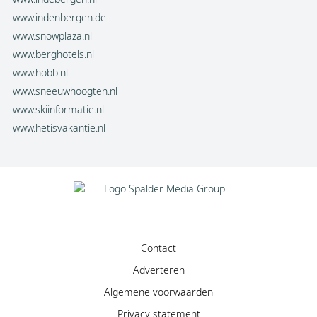
www.indenbergen.de
www.snowplaza.nl
www.berghotels.nl
www.hobb.nl
www.sneeuwhoogten.nl
www.skiinformatie.nl
www.hetisvakantie.nl
Contact
Adverteren
Algemene voorwaarden
Privacy statement