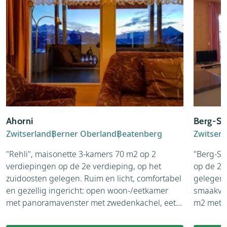
Ahorni
Berg-Se
Zwitserland
Berner Oberland
Beatenberg
Zwitserl
"Rehli", maisonette 3-kamers 70 m2 op 2
"Berg-Se
verdiepingen op de 2e verdieping, op het
op de 2e
zuidoosten gelegen. Ruim en licht, comfortabel
gelegen.
en gezellig ingericht: open woon-/eetkamer
smaakvol
met panoramavenster met zwedenkachel, eet...
m2 met p