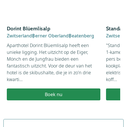
Dorint Blüemlisalp
Standard
Zwitserland
Berner Oberland
Beatenberg
Zwitserla
Aparthotel Dorint Blüemlisalp heeft een
"Standard
unieke ligging. Het uitzicht op de Eiger,
1-kamer 3
Mönch en de Jungfrau bieden een
pers bed, 
fantastisch uitzicht. Voor de deur van het
kookplaat
hotel is de skibushalte, die je in zo'n drie
elektrisc
kwarti...
koff...
Boek nu