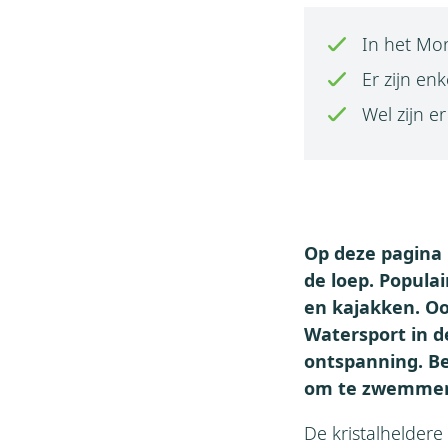
In het Mon
Er zijn en
Wel zijn e
Op deze pagina
de loep. Popula
en kajakken. Oo
Watersport in d
ontspanning. B
om te zwemmen 
De kristalhelder