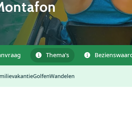
Montafon
anvraag
Thema's
Bezienswaar
milievakantie
Golfen
Wandelen