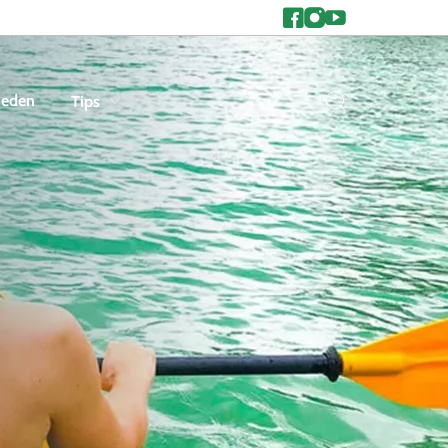
heden
Tips