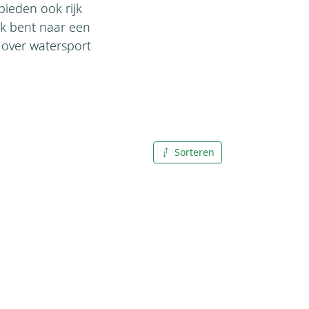
bieden ook rijk
ek bent naar een
s over watersport
Sorteren
A tot Z
Z tot A