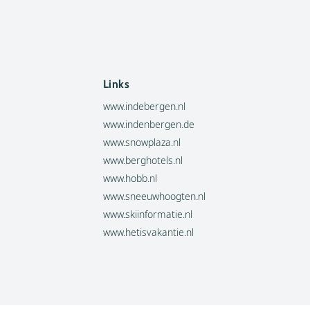
Links
www.indebergen.nl
www.indenbergen.de
www.snowplaza.nl
www.berghotels.nl
www.hobb.nl
www.sneeuwhoogten.nl
www.skiinformatie.nl
www.hetisvakantie.nl