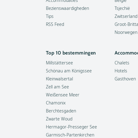
Accommodaties
België
Bezienswaardigheden
Tsjechië
Tips
Zwitserland
RSS Feed
Groot-Britt
Noorwegen
Top 10 bestemmingen
Accommod
Millstättersee
Chalets
Schönau am Königssee
Hotels
Kleinwalsertal
Gasthoven
Zell am See
Weißensee Meer
Chamonix
Berchtesgaden
Zwarte Woud
Hermagor-Presseger See
Garmisch-Partenkirchen