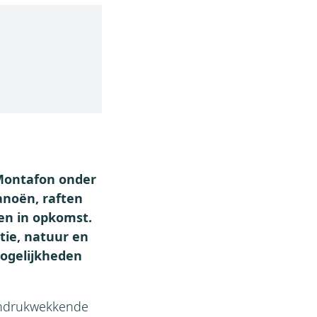
Montafon onder
anoën, raften
ren in opkomst.
tie, natuur en
ogelijkheden
 indrukwekkende