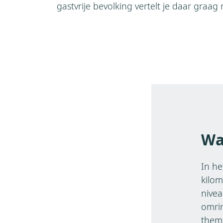
gastvrije bevolking vertelt je daar graag
Wa
In he
kilom
nive
omrin
them