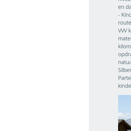
en da
- Ki
route
VVV k
mater
kilom
opdra
natuu
Silbe
Parte
kind