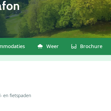
afon
mmodaties
Weer
Brochure
- en fietspaden