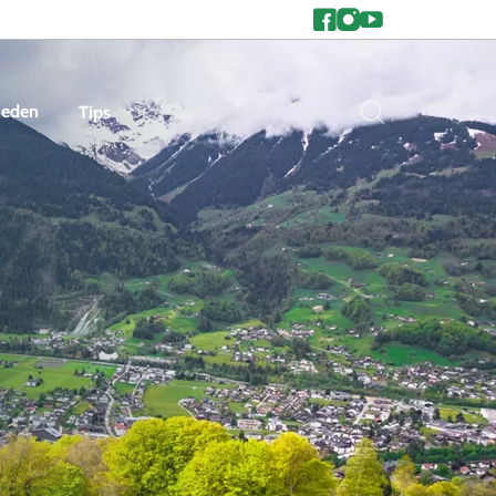
heden
Tips