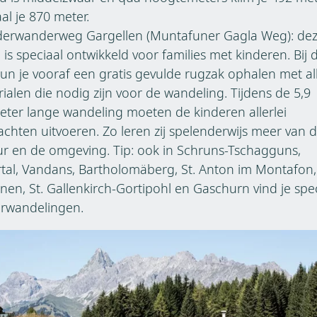
al je 870 meter.
nderwanderweg Gargellen (Muntafuner Gagla Weg): de
 is speciaal ontwikkeld voor families met kinderen. Bij 
un je vooraf een gratis gevulde rugzak ophalen met al
ialen die nodig zijn voor de wandeling. Tijdens de 5,9
eter lange wandeling moeten de kinderen allerlei
chten uitvoeren. Zo leren zij spelenderwijs meer van 
r en de omgeving. Tip: ook in Schruns-Tschagguns,
rtal, Vandans, Bartholomäberg, St. Anton im Montafon,
nen, St. Gallenkirch-Gortipohl en Gaschurn vind je spe
erwandelingen.