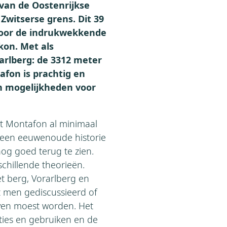
 van de Oostenrijkse
 Zwitserse grens. Dit 39
door de indrukwekkende
kon. Met als
arlberg: de 3312 meter
afon is prachtig en
an mogelijkheden voor
et Montafon al minimaal
 een eeuwenoude historie
nog goed terug te zien.
chillende theorieën.
et berg, Vorarlberg en
t men gediscussieerd of
even moest worden. Het
ities en gebruiken en de