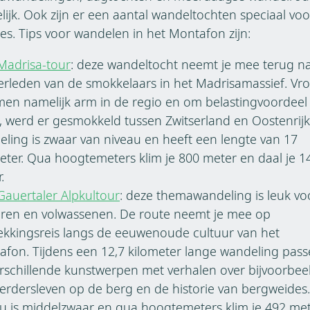
ijk. Ook zijn er een aantal wandeltochten speciaal voo
ies. Tips voor wandelen in het Montafon zijn:
Madrisa-tour
: deze wandeltocht neemt je mee terug n
erleden van de smokkelaars in het Madrisamassief. Vr
en namelijk arm in de regio en om belastingvoordeel
 werd er gesmokkeld tussen Zwitserland en Oostenrijk
ling is zwaar van niveau en heeft een lengte van 17
eter. Qua hoogtemeters klim je 800 meter en daal je 1
.
Gauertaler Alpkultour
: deze themawandeling is leuk vo
eren en volwassenen. De route neemt je mee op
kkingsreis langs de eeuwenoude cultuur van het
fon. Tijdens een 12,7 kilometer lange wandeling pass
rschillende kunstwerpen met verhalen over bijvoorbee
erdersleven op de berg en de historie van bergweides
u is middelzwaar en qua hoogtemeters klim je 492 me