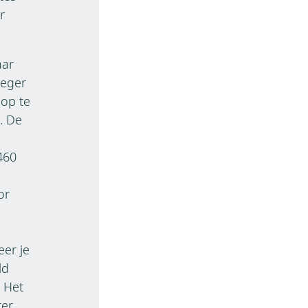
r
aar
oeger
 op te
. De
460
or
eer je
ld
. Het
ter