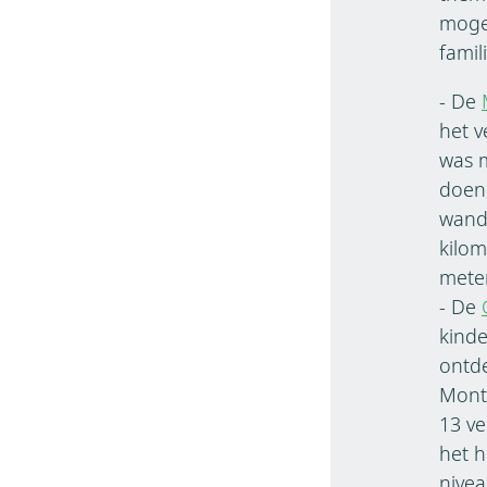
mogel
famil
- De
het v
was m
doen,
wande
kilom
meter
- De
kind
ontde
Monta
13 ve
het h
nivea