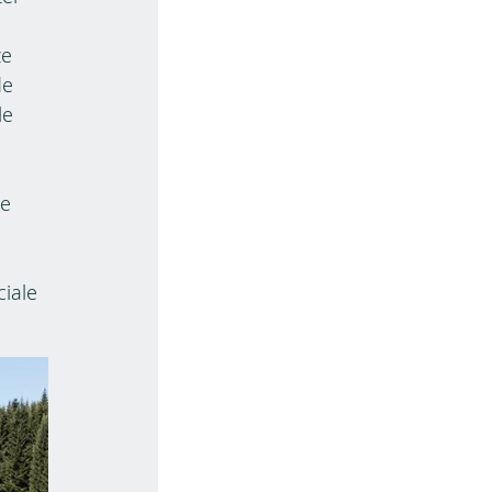
ze
de
le
de
ciale