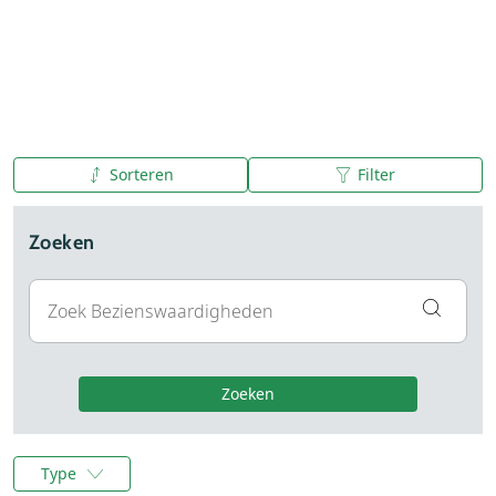
Sorteren
Filter
A tot Z
Z tot A
Zoeken
Zoeken
Type