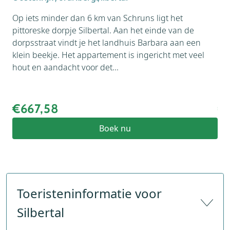
Oos
Op iets minder dan 6 km van Schruns ligt het
De 
pittoreske dorpje Silbertal. Aan het einde van de
nie
dorpsstraat vindt je het landhuis Barbara aan een
aan
klein beekje. Het appartement is ingericht met veel
bew
hout en aandacht voor det...
kam
€667,58
€
Boek nu
Toeristeninformatie voor
Silbertal