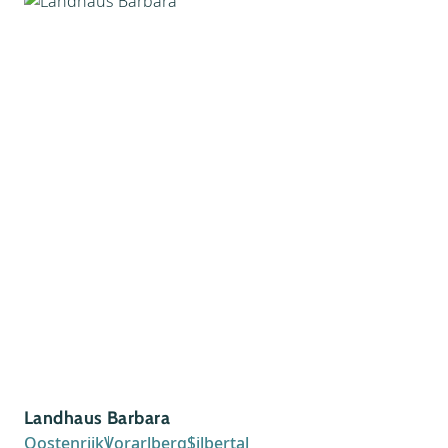
Landhaus Barbara
Hot
Oostenrijk
Vorarlberg
Silbertal