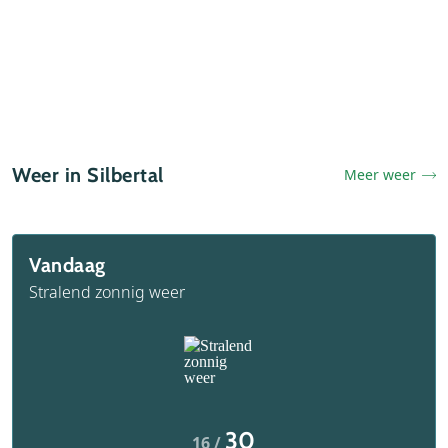
Weer in Silbertal
Meer weer
Vandaag
Stralend zonnig weer
30
16 /